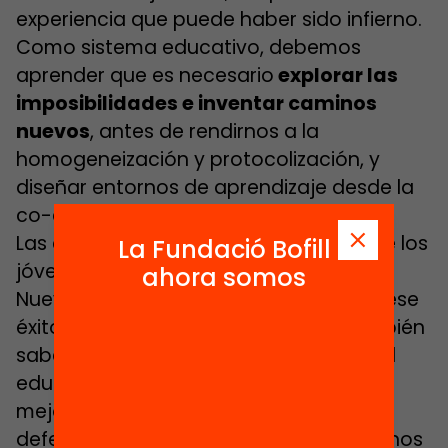
experiencia que puede haber sido infierno.
Como sistema educativo, debemos
aprender que es necesario
explorar las
imposibilidades e inventar caminos
nuevos
, antes de rendirnos a la
homogeneización y protocolización, y
diseñar entornos de aprendizaje desde la
co-creación y con la empresa .
Las cifras, y sobre todo el testimonio de los
La Fundació Bofill
jóvenes, nos demuestran el éxito de las
ahora somos
Nuevas Oportunidades. Sabemos que ese
éxito va más allá del rendimiento. También
sabemos de la fuerza de la continuidad
educativa, que es el trampolín para
mejorar la empleabilidad. Debemos
defender una mirada prospectiva que nos