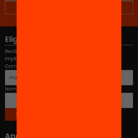
Elige equidad
Recibe contenidos, iniciativas y proyectos para
implicarte.
Correo electrónico
*
Nombre
*
Apartados