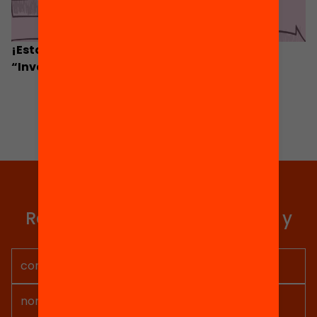
¡Estamos de estreno! Te presentamos
“Investigación y ¡acción!”
Elige equidad
Recibe contenidos, iniciativas y
proyectos para implicarte.