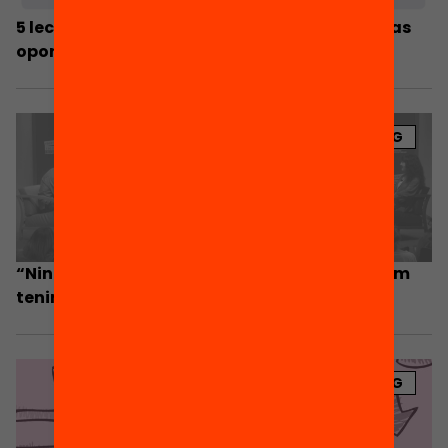
5 lecciones extraídas de los centros de nuevas
oportunidades en Cataluña
BLOG
“Ningú vol fracassar, però no tothom sap com
tenir èxit”
BLOG