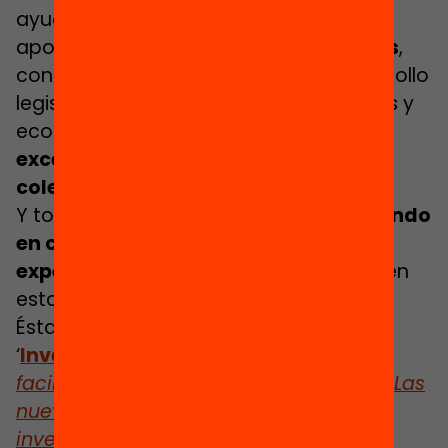
ayude a plantear escenarios de futuro
apostando por
políticas estructurales
,
con coherencia transversal, y un desarrollo
legislativo con fórmulas administrativas y
económicas que
garanticen la
excelencia del trabajo con aquellos
colectivos con mayores dificultades.
Y todo ello,
es necesario hacerlo teniendo
en cuenta el conocimiento y la
experiencia
de la que ya disponemos en
estos momentos.
Ésta es la editorial del primer
boletín
de
‘
Investigación y ¡acción!
‘:
¿Cómo
facilitamos el regreso a la educación? Las
nuevas oportunidades a la luz de la
investigación.
¡No te lo pierdas!