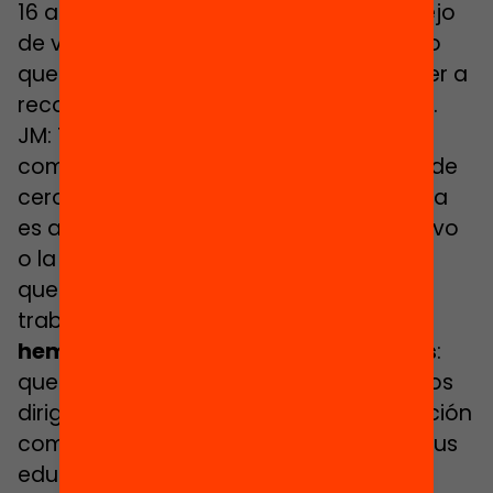
16 a 19 años que tienen un perfil complejo
de vulnerabilidad social y personal, pero
que a la vez muestran el deseo de volver a
reconectarse con el entorno educativo.
JM: Tienen que ser jóvenes con un perfil
competencial básico, pero que no sea de
cero, porque al final la idea de la escuela
es ayudar al retorno al sistema educativo
o la inserción laboral, por lo tanto tiene
que haber un componente mínimo de
trabajo hecho previamente.
Y eso lo
hemos trabajado con los derivadores
:
que entiendan a qué perfil realmente nos
dirigimos. Tanto el Consorcio de Educación
como Servicios Sociales ―a través de sus
educadoras sociales o educadores de