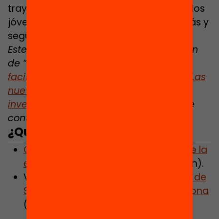
trayectorias educativas y laborales de los
jóvenes y que nos permita aprender más y
seguir mejorando como recurso.
Este artículo pertenece al primer boletín
de “Investigación y ¡acción
”:
¿Cómo
facilitamos el retorno a la educación? Las
nuevas oportunidades a la luz de la
investigación
. ¡No te pierdas el resto de
contenidos!
¿Quieres saber más?
Consulta el informe de resultados de la
evaluación de la escuela
(en catalán).
Visita la
web de la Escuela Municipal de
Segundas Oportunidades de Barcelona
(en catalán).