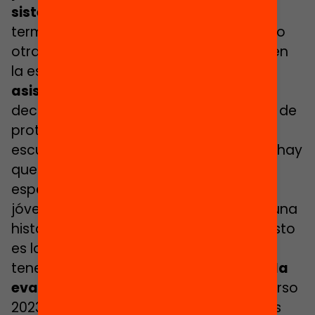
sistema educativo
. De estos, 53 han
terminado ya un PFI y ya están cursando
otra formación. Y mientras están aquí en
la escuela, estamos en un
70% de
asistencia
. Creo que es significativo
decirlo, porque son jóvenes que venían de
protocolos de absentismo, y aquí en la
escuela su asistencia es significativa. Y hay
que tener en cuenta que no podemos
esperar el 100% de la asistencia: son
jóvenes con dificultades, todos tienen una
historia y acarrean una gran mochila. Esto
es lo que sabemos por ahora, pero
tenemos
previsto realizar una segunda
evaluación
de la escuela durante el curso
2023-2024 que incluya un análisis de las