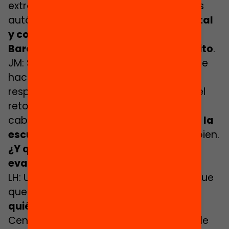
extranjero como en otras comunidades
autónomas; lo que
no sabíamos
es
si tal
y como lo habíamos planteado en
Barcelona podía ser un recurso de éxito
.
JM: Se trataba de ver si realmente lo que
hacemos en la escuela está dando
respuesta a este gran objetivo que es el
retorno al sistema educativo y, al fin al
cabo, de
validar si el primer diseño de la
escuela funcionaba
suficientemente bien.
¿Y qué habéis aprendido gracias a la
evaluación del programa?
LH: Uno de los aprendizajes principales fue
que había que
acotar mucho más a
quién nos teníamos que dirigir
.
Centrarnos sobre todo en los jóvenes de