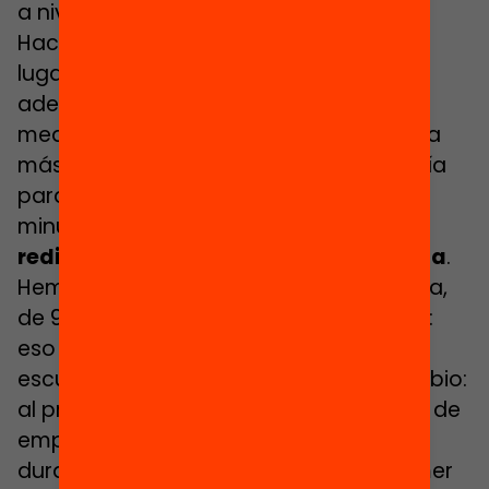
a nivel afectivo da fuerza a los jóvenes.
Hace que ellos mismos encuentren un
lugar aquí en la escuela y puedan salir
adelante. Al final, nosotros somos un
medio. Pero ahora lo hacemos de forma
más consciente y ponemos más energía
para conseguir este vínculo desde el
minuto uno. Por otro lado,
hemos
rediseñado el currículum de la escuela
.
Hemos instaurado un horario de escuela,
de 9.00 a 13.30 h, con distintos módulos:
eso le otorga un paraguas más de
escuela. Y hemos introducido otro cambio:
al principio concentrábamos el trabajo de
empoderamiento solamente al inicio,
durante las primeras semanas o el primer