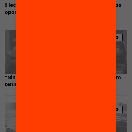
5 lecciones extraídas de los centros de nuevas
oportunidades en Cataluña
BLOG
“Ningú vol fracassar, però no tothom sap com
tenir èxit”
BLOG