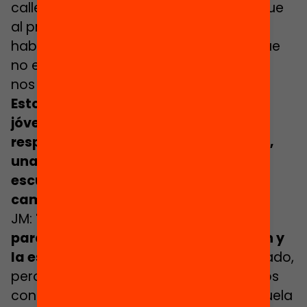
calle―, la DGAIA o Justicia Juvenil. Porque
al principio, durante el primer año, nos
habían derivado a todos los jóvenes que
no encajaban en ninguna parte, lo cual
nos había supuesto una dificultad.
Esto en relación con el perfil de los
jóvenes a los que atendéis. Pero, ¿y
respecto a vuestra forma de trabajar,
una vez los jóvenes ya están en la
escuela? ¿Habéis introducido algún
cambio?
JM:
Trabajamos más explícitamente
para generar un vínculo entre el joven y
la escuela
. No es que hayamos cambiado,
pero lo hacemos con más fuerza: somos
conscientes de que vincularse a la escuela