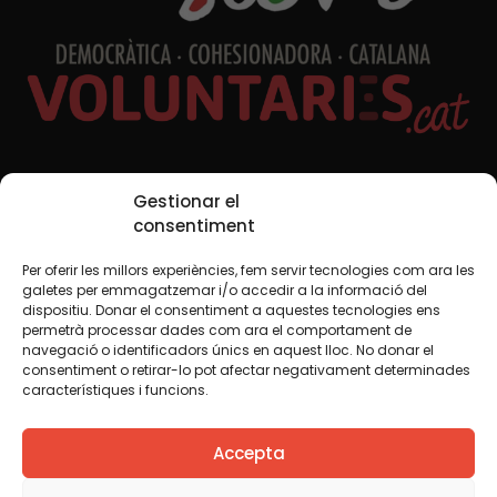
Redes sociales
Gestionar el
consentiment
Per oferir les millors experiències, fem servir tecnologies com ara les
TWT
YTB
IG
FB
IN
galetes per emmagatzemar i/o accedir a la informació del
dispositiu. Donar el consentiment a aquestes tecnologies ens
permetrà processar dades com ara el comportament de
navegació o identificadors únics en aquest lloc. No donar el
consentiment o retirar-lo pot afectar negativament determinades
Aviso legal
Política de cookies
característiques i funcions.
Creemos que el conocimiento debe compartirse. Por eso
Accepta
utilizamos una licencia Creative Commons, salvo que en
algún material indiquemos lo contrario. Le animamos a