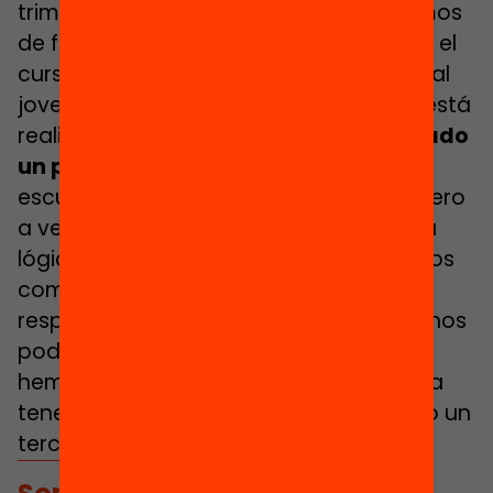
trimestre, mientras que ahora lo hacemos
de forma transversal a lo largo de todo el
curso, porque al final es lo que permite al
joven ser consciente del itinerario que está
realizando. Por último,
hemos flexibilizado
un poco la duración del programa
. La
escuela está pensada en dos cursos, pero
a veces los jóvenes están fuera de esta
lógica de dos años. Y si nos presentamos
como un lugar amable, un lugar que
respeta incluso el tiempo del joven, no nos
podemos encajar en años. También
hemos ido aprendiendo de esto y ahora
tenemos a jóvenes que están cursando un
tercer año en la escuela.