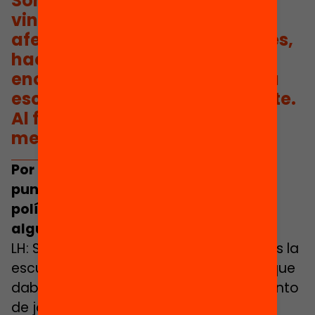
Somos conscientes de que
vincularse a la escuela a nivel
afectivo da fuerza a los jóvenes,
hace que ellos mismos
encuentren un lugar aquí en la
escuela y puedan salir adelante.
Al final, nosotros somos un
medio.
Por parte del ayuntamiento, desde el
punto de vista de la escuela como
política o servicio, ¿habéis tomado
alguna otra decisión?
LH: Sí. Si bien al principio nos planteamos la
escuela como un servicio de ciudad y que
daba respuesta al abandono del conjunto
de jóvenes de la ciudad, a partir de la