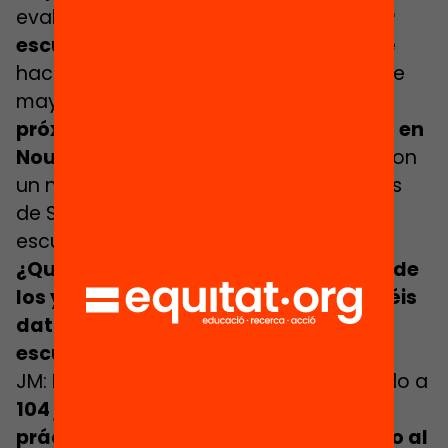
evaluación vimos la necesidad de
abrir
escuelas adaptadas al territorio
, y de
hacerlo en los entornos en los que existe
mayor abandono educativo. Así pues,
próximamente abriremos otro centro en
Nou Barris
, que es el segundo distrito con
un nivel más alto de abandono después
de Sant Andreu, donde está situada la
escuela actual.
¿Qué sabéis a estas alturas del paso de
los y las jóvenes por la escuela? ¿Tenéis
datos sobre cuál es el impacto de la
escuela?
JM: En estos tres cursos, hemos atendido a
104 jóvenes
, de los que 69,
prácticamente un 70%
,
han regresado al