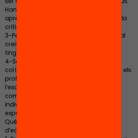
ser agents implicats. No volen ser passius.
Han de fer, provar amb la pràctica i
aprendre de les accions, dels errors, de la
crítica, del retorn.
3-Personal. L’educació ha de servir per al
creixement personal. Cal que cadascú
tingui el seu propòsit personal.
4-Social. L’educació ha de ser
col·laborativa, amb els companys, amb els
professors amb persones externes a
l’escola. La majoria de problemes
complexos no es poden resoldre
individualment; cal compartir les
experiències.
Què cal per a implantar aquest tipus
d’educació?