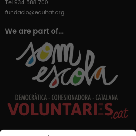
Tel 934 588 700
fundacio@equitat.org
We are part of...
Social Media