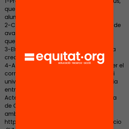
1-Professors dinàmics, que siguin creatius,
que proposin noves experiències als
alumnes.
2-Currículums dinàmics i noves formes de
avaluació en què importi més el procés
que no pas els resultats.
3-Els exàmens estandarditzats maten la
creativitat.
4-Aquest tipus d’ensenyament ha de ser el
corrent principal, amb l’acord de pares i
universitats. Hem de defugir la dicotomia
entre ensenyament antic i innovador.
Acte organitzat per la Universitat Oberta
de Catalunya i la Fundació Jaume Bofill
amb la col·laboració del MACBA.
http://www.debats.cat, #debatseducacio