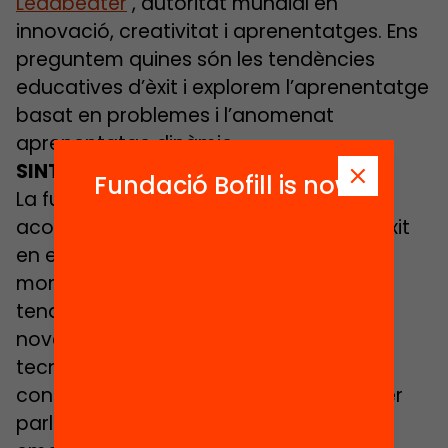
Leadbeater
, autoritat mundial en
innovació, creativitat i aprenentatges. Ens
preguntem quines són les tendències
educatives d’èxit i explorem l’aprenentatge
basat en problemes i l’anomenat
aprenentatge dinàmic.
SINTESI D’IDEES
Fundació Bofill is now
La funció de l’educació ha de ser
aconseguir l’èxit en la vida, entenent l’èxit
en el sentit més ampli. Però vivim en un
moment de futur incert en què les
tendències anteriors es barregen amb
noves tendències influïdes per una alta
tecnologia. Això significa viure
constantment en un remolí (Leadbeater
parla de màquina de rentar) del qual