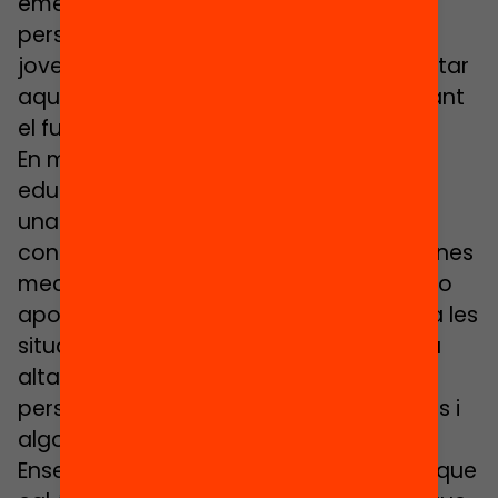
emergeixen «coses» noves que les
persones han d’anar creant. Els infants i
joves han d’estar preparats per a afrontar
aquesta situació i treure’n partit encarant
el futur amb possibilitats infinites.
En molts casos, es continua oferint una
educació que forma les persones per a
una societat industrial, amb uns
coneixements estandarditzats per a feines
mecàniques. Aquest tipus d’educació no
aporta les habilitats per a adaptar-se a les
situacions canviants marcades per una
alta tecnologia que pot substituir les
persones en moltes accions amb robots i
algoritmes.
Ensenyem a ser robots dolents quan el que