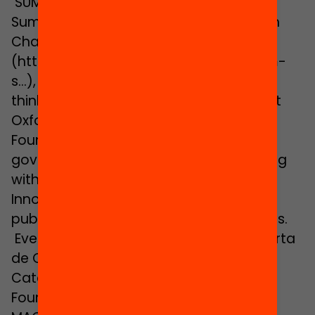
SUMMARY
Summary of Debates on education with
Charles Leadbeater
(http://debats.cat/ca/debats/problem-
s…), one of the world’s most influential
thinkers. He is a writer, a visiting fellow at
Oxford University and The Young
Foundation, and has worked in a
government advisory capacity, including
with the UK Department for Education’s
Innovation Unit. His more recent
publications include The Problem Solvers.
Event organized by the Universitat Oberta
de Catalunya (Open University of
Catalonia) and the Jaume Bofill
Foundation, with the collaboration of