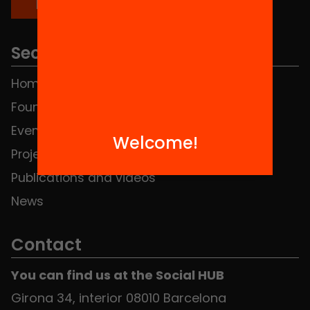
Sections
Home
FAQS
Foundation
HUB Social
Events
Contact
Welcome!
Projects
Publications and videos
News
Contact
You can find us at the Social HUB
Girona 34, interior 08010 Barcelona