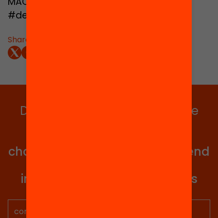
MACBA. www.debats.cat,
#debatseducacio
Share:
Do you want to stay up to date
with all our projects?
Get involved in educational
change in Catalonia. We will send
you articles, proposals and
information so you don't miss
anything.