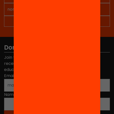
Don't miss anything.
Join the more than 40,000 people who already
receive news about initiatives and projects for
educational change in Catalonia.
Email address
*
Name
*