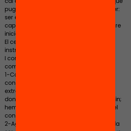
cal és formar persones més humanes que
puguin fer el que els robots no poden fer:
ser empàtics, col•laboratius, creatius,
capaços de crear metàfores i de prendre
iniciatives.
El centre de gravetat passa de seguir
instruccions a resoldre problemes.
I com s’aprèn a resoldre problemes
complexos?
1-Coneixements. Sí que calen els
coneixements, però han de ser útils i
extrapolables. No es tracta només de
donar coneixements perquè s’interioritzin;
hem d’ensenyar a debatre i a desafiar el
coneixement, no a pair-lo.
2-Agents. Els alumnes busquen a l’escola