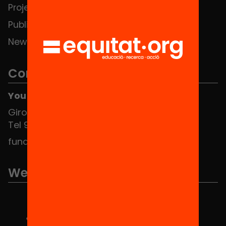
Projects
Publications and videos
News
Contact
You can find us at the Social HUB
Girona 34, interior 08010 Barcelona
Tel 934 588 700
fundacio@equitat.org
We are part of...