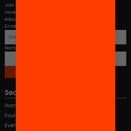
Join the more than 40,000 people who already
receive news about initiatives and projects for
educational change in Catalonia.
Email address
*
Name
*
Sections
Home
FAQS
Foundation
HUB Social
Events
Contact