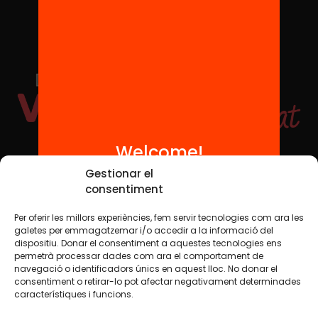
Welcome!
Social Media
Gestionar el
consentiment
Per oferir les millors experiències, fem servir tecnologies com ara les
TW
YTB
IG
FB
IN
galetes per emmagatzemar i/o accedir a la informació del
dispositiu. Donar el consentiment a aquestes tecnologies ens
permetrà processar dades com ara el comportament de
navegació o identificadors únics en aquest lloc. No donar el
consentiment o retirar-lo pot afectar negativament determinades
Legal Notice
Cookie Policy
característiques i funcions.