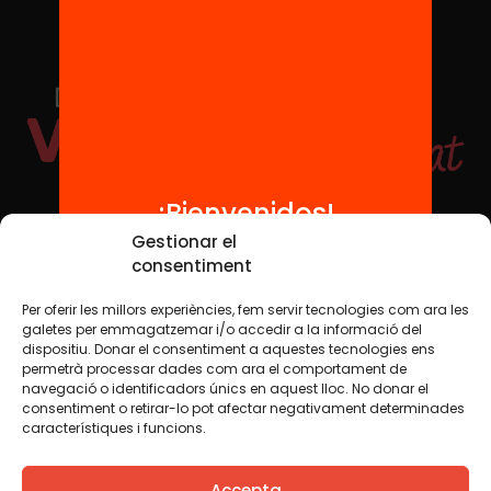
¡Bienvenidos!
Redes sociales
Gestionar el
consentiment
Per oferir les millors experiències, fem servir tecnologies com ara les
TWT
YTB
IG
FB
IN
galetes per emmagatzemar i/o accedir a la informació del
dispositiu. Donar el consentiment a aquestes tecnologies ens
permetrà processar dades com ara el comportament de
navegació o identificadors únics en aquest lloc. No donar el
consentiment o retirar-lo pot afectar negativament determinades
Aviso legal
Política de cookies
característiques i funcions.
Creemos que el conocimiento debe compartirse. Por eso
Accepta