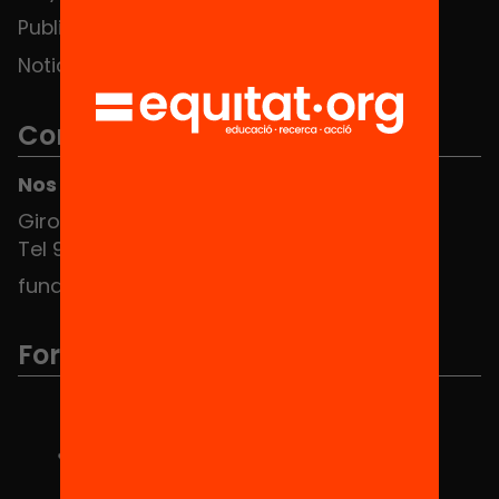
Publicaciones y vídeos
Noticias
Contacto
Nos puedes encontrar en el HUB Social
Girona 34, interior 08010 Barcelona
Tel 934 588 700
fundacio@equitat.org
Formamos parte de...