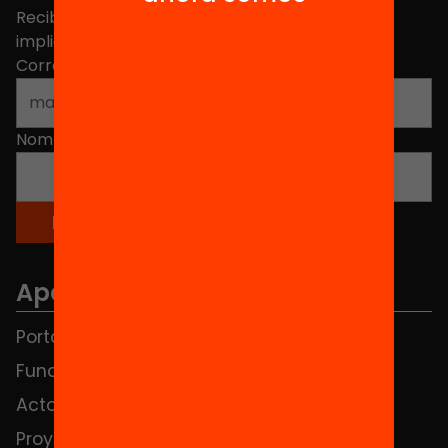
Recibe contenidos, iniciativas y proyectos para
implicarte.
Correo electrónico
*
Nombre
*
Apartados
Portada
FAQS
Fundación
HUB Social
Actos
Contacto
Proyectos