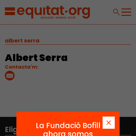
albert serra
Albert Serra
Contacta'm:
La Fundació Bofill
Elige equidad
ahora somos