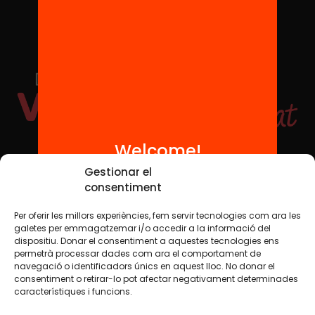
Welcome!
Social Media
Gestionar el
consentiment
Per oferir les millors experiències, fem servir tecnologies com ara les
TW
YTB
IG
FB
IN
galetes per emmagatzemar i/o accedir a la informació del
dispositiu. Donar el consentiment a aquestes tecnologies ens
permetrà processar dades com ara el comportament de
navegació o identificadors únics en aquest lloc. No donar el
consentiment o retirar-lo pot afectar negativament determinades
Legal Notice
Cookie Policy
característiques i funcions.