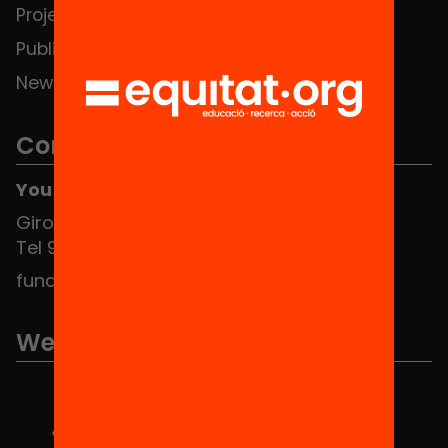
Projects
Publications and videos
News
Contact
You can find us at the Social HUB
Girona 34, interior 08010 Barcelona
Tel 934 588 700
fundacio@equitat.org
We are part of...