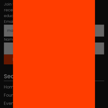
Join the more than 40,000 people who already
receive news about initiatives and projects for
educational change in Catalonia.
Email address
*
Name
*
Sections
Home
FAQS
Foundation
HUB Social
Events
Contact