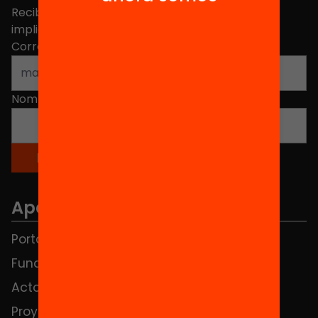
Recibe contenidos, iniciativas y proyectos para
implicarte.
Correo electrónico
*
Nombre
*
Apartados
Portada
FAQS
Fundación
HUB Social
Actos
Contacto
Proyectos