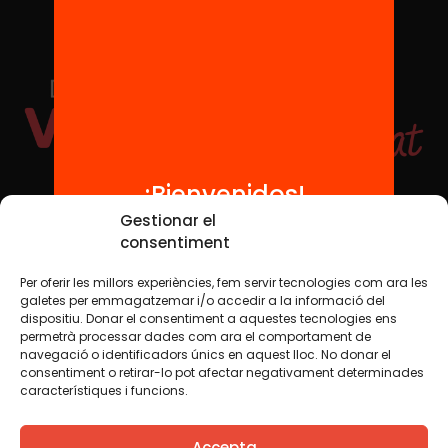
¡Bienvenidos!
Redes sociales
Gestionar el
consentiment
Per oferir les millors experiències, fem servir tecnologies com ara les
TWT
YTB
IG
FB
IN
galetes per emmagatzemar i/o accedir a la informació del
dispositiu. Donar el consentiment a aquestes tecnologies ens
permetrà processar dades com ara el comportament de
navegació o identificadors únics en aquest lloc. No donar el
consentiment o retirar-lo pot afectar negativament determinades
Aviso legal
Política de cookies
característiques i funcions.
Creemos que el conocimiento debe compartirse. Por eso
Accepta