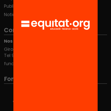
Publicaciones y vídeos
Noticias
Contacto
Nos puedes encontrar en el HUB Social
Girona 34, interior 08010 Barcelona
Tel 934 588 700
fundacio@equitat.org
Formamos parte de...