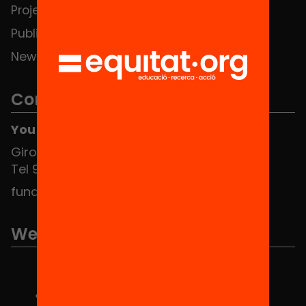
Projects
Publications and videos
News
Contact
You can find us at the Social HUB
Girona 34, interior 08010 Barcelona
Tel 934 588 700
fundacio@equitat.org
We are part of...