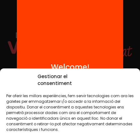
Welcome!
Social Media
Gestionar el
consentiment
Per oferir les millors experiències, fem servir tecnologies com ara les
TW
YTB
IG
FB
IN
galetes per emmagatzemar i/o accedir a la informació del
dispositiu. Donar el consentiment a aquestes tecnologies ens
permetrà processar dades com ara el comportament de
navegació o identificadors únics en aquest lloc. No donar el
consentiment o retirar-lo pot afectar negativament determinades
Legal Notice
Cookie Policy
característiques i funcions.