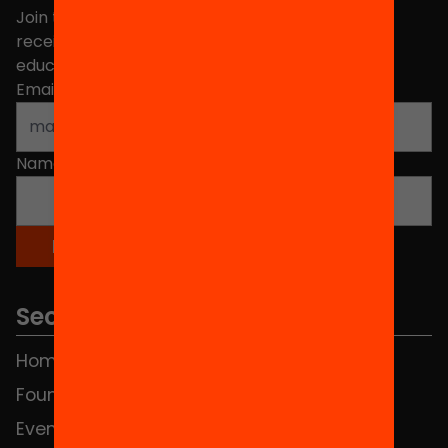
Join the more than 40,000 people who already
receive news about initiatives and projects for
educational change in Catalonia.
Email address
*
Name
*
Sections
Home
FAQS
Foundation
HUB Social
Events
Contact