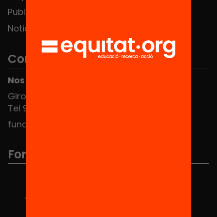
Publicaciones y vídeos
Noticias
Contacto
Nos puedes encontrar en el HUB Social
Girona 34, interior 08010 Barcelona
Tel 934 588 700
fundacio@equitat.org
Formamos parte de...