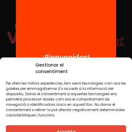
¡Bienvenidos!
Redes sociales
Gestionar el
consentiment
Per oferir les millors experiències, fem servir tecnologies com ara les
TWT
YTB
IG
FB
IN
galetes per emmagatzemar i/o accedir a la informació del
dispositiu. Donar el consentiment a aquestes tecnologies ens
permetrà processar dades com ara el comportament de
navegació o identificadors únics en aquest lloc. No donar el
consentiment o retirar-lo pot afectar negativament determinades
Aviso legal
Política de cookies
característiques i funcions.
Creemos que el conocimiento debe compartirse. Por eso
Accepta