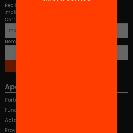
Recibe contenidos, iniciativas y proyectos para
implicarte.
Correo electrónico
*
Nombre
*
Apartados
Portada
FAQS
Fundación
HUB Social
Actos
Contacto
Proyectos