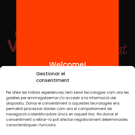
Welcome!
Social Media
Gestionar el
consentiment
Per oferir les millors experiències, fem servir tecnologies com ara les
TW
YTB
IG
FB
IN
galetes per emmagatzemar i/o accedir a la informació del
dispositiu. Donar el consentiment a aquestes tecnologies ens
permetrà processar dades com ara el comportament de
navegació o identificadors únics en aquest lloc. No donar el
consentiment o retirar-lo pot afectar negativament determinades
Legal Notice
Cookie Policy
característiques i funcions.