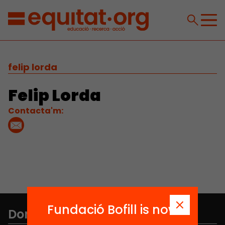
felip lorda
Felip Lorda
Contacta'm:
Fundació Bofill is now
Don't miss anything.