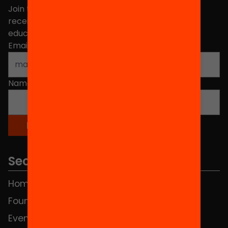
Join the more than 40,000 people who already
receive news about initiatives and projects for
educational change in Catalonia.
Email address
*
Name
*
Sections
Home
FAQS
Foundation
HUB Social
Events
Contact