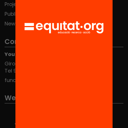
Projects
Publications and videos
News
Contact
You can find us at the Social HUB
Girona 34, interior 08010 Barcelona
Tel 934 588 700
fundacio@equitat.org
We are part of...