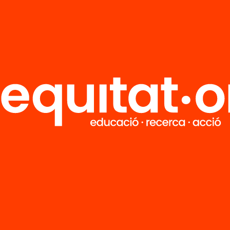
R
FAQS
i
HUB Social
Contacto
Formamos parte de...