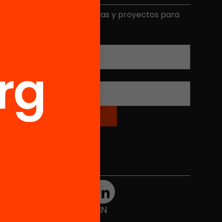
ecibe contenidos, iniciativas y proyectos para
mplicarte.
Correo electrónico
*
Nombre
*
Redes sociales
TWT
YTB
IG
FB
IN