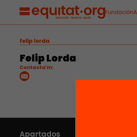
Fundación
A
felip lorda
Felip Lorda
Contacta'm:
Apartados