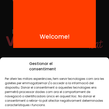
Welcome!
Social Media
Gestionar el
consentiment
Per oferir les millors experiències, fem servir tecnologies com ara les
TW
YTB
IG
FB
IN
galetes per emmagatzemar i/o accedir a la informació del
dispositiu. Donar el consentiment a aquestes tecnologies ens
permetrà processar dades com ara el comportament de
navegació o identificadors únics en aquest lloc. No donar el
consentiment o retirar-lo pot afectar negativament determinades
Legal Notice
Cookie Policy
característiques i funcions.