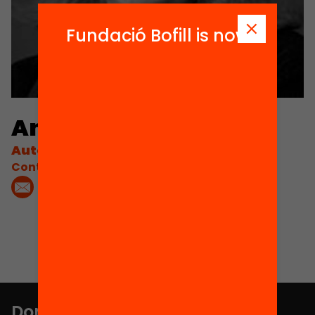
Fundació Bofill is now
Annie Kidder
Autora
Contacta'm:
Don't miss anything.