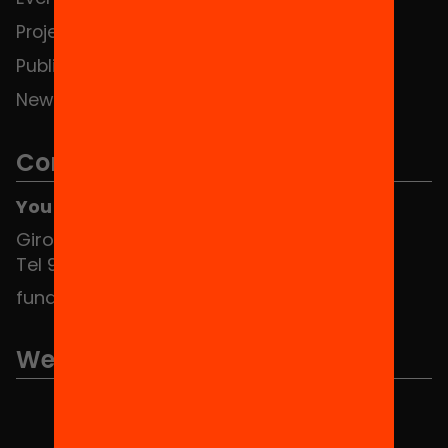
Projects
Publications and videos
News
Contact
You can find us at the Social HUB
Girona 34, interior 08010 Barcelona
Tel 934 588 700
fundacio@equitat.org
We are part of...