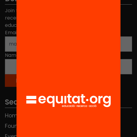
Join the more than 40,000 people who already
receive news about initiatives and projects for
educational change in Catalonia.
Email address
*
Name
*
Sections
Home
FAQS
Foundation
HUB Social
Events
Contact