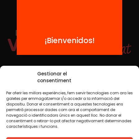
¡Bienvenidos!
Redes sociales
Gestionar el
consentiment
Per oferir les millors experiències, fem servir tecnologies com ara les
TWT
YTB
IG
FB
IN
galetes per emmagatzemar i/o accedir a la informació del
dispositiu. Donar el consentiment a aquestes tecnologies ens
permetrà processar dades com ara el comportament de
navegació o identificadors únics en aquest lloc. No donar el
consentiment o retirar-lo pot afectar negativament determinades
Aviso legal
Política de cookies
característiques i funcions.
Creemos que el conocimiento debe compartirse. Por eso