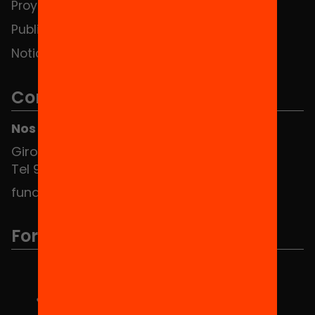
Proyectos
Publicaciones y vídeos
Noticias
Contacto
Nos puedes encontrar en el HUB Social
Girona 34, interior 08010 Barcelona
Tel 934 588 700
fundacio@equitat.org
Formamos parte de...