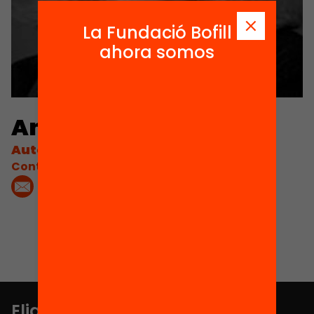
La Fundació Bofill
ahora somos
Annie Kidder
Autora
Contacta'm:
Elige equidad