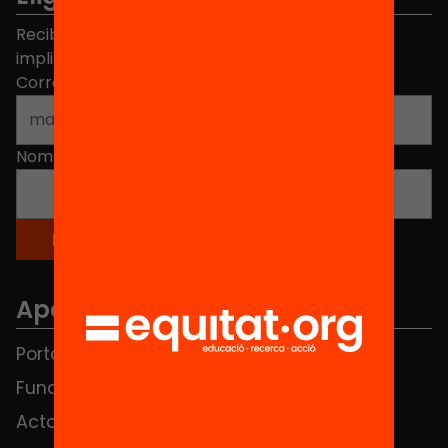
Recibe contenidos, iniciativas y proyectos para
implicarte.
Correo electrónico
*
Nombre
*
Apartados
Portada
FAQS
Fundación
HUB Social
Actos
Contacto