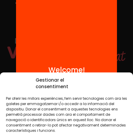
Welcome!
Social Media
Gestionar el
consentiment
Per oferir les millors experiències, fem servir tecnologies com ara les
TW
YTB
IG
FB
IN
galetes per emmagatzemar i/o accedir a la informació del
dispositiu. Donar el consentiment a aquestes tecnologies ens
permetrà processar dades com ara el comportament de
navegació o identificadors únics en aquest lloc. No donar el
consentiment o retirar-lo pot afectar negativament determinades
Legal Notice
Cookie Policy
característiques i funcions.