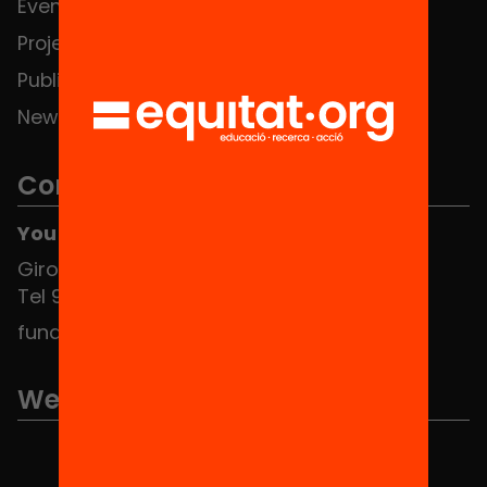
Events
Contact
Projects
Publications and videos
News
Contact
You can find us at the Social HUB
Girona 34, interior 08010 Barcelona
Tel 934 588 700
fundacio@equitat.org
We are part of...