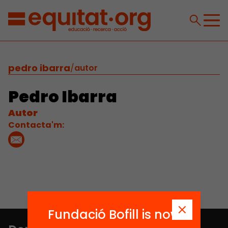
pedro ibarra
/
autor
Pedro Ibarra
Autor
Contacta'm:
Fundació Bofill is now