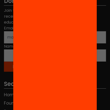
Don't miss anything.
Join the more than 40,000 people who already
receive news about initiatives and projects for
educational change in Catalonia.
Email address
*
Name
*
Sections
Home
FAQS
Foundation
HUB Social