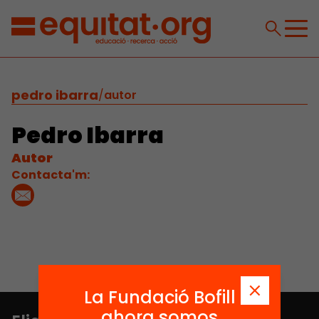
pedro ibarra
/
autor
Pedro Ibarra
Autor
Contacta'm:
La Fundació Bofill
ahora somos