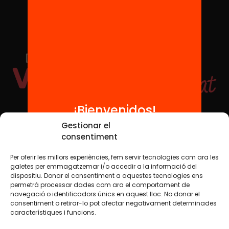
¡Bienvenidos!
Redes sociales
Gestionar el
consentiment
Per oferir les millors experiències, fem servir tecnologies com ara les
TWT
YTB
IG
FB
IN
galetes per emmagatzemar i/o accedir a la informació del
dispositiu. Donar el consentiment a aquestes tecnologies ens
permetrà processar dades com ara el comportament de
navegació o identificadors únics en aquest lloc. No donar el
consentiment o retirar-lo pot afectar negativament determinades
Aviso legal
Política de cookies
característiques i funcions.