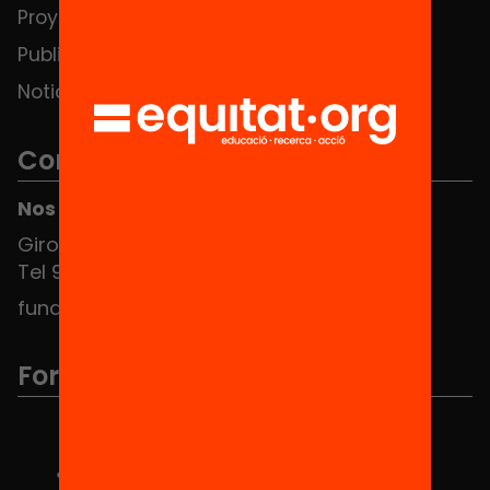
Proyectos
Publicaciones y vídeos
Noticias
Contacto
Nos puedes encontrar en el HUB Social
Girona 34, interior 08010 Barcelona
Tel 934 588 700
fundacio@equitat.org
Formamos parte de...