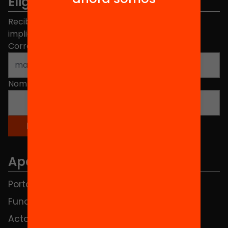
Elige equidad
Recibe contenidos, iniciativas y proyectos para
implicarte.
Correo electrónico
*
Nombre
*
Apartados
Portada
FAQS
Fundación
HUB Social
Actos
Contacto