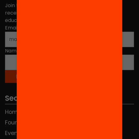
Join the more than 40,000 people who already
receive news about initiatives and projects for
educational change in Catalonia.
Email address
*
Name
*
Sections
Home
FAQS
Foundation
HUB Social
Events
Contact