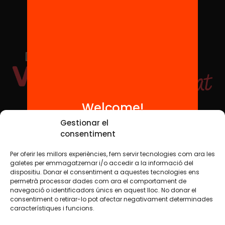
Welcome!
Social Media
Gestionar el
consentiment
Per oferir les millors experiències, fem servir tecnologies com ara les
TW
YTB
IG
FB
IN
galetes per emmagatzemar i/o accedir a la informació del
dispositiu. Donar el consentiment a aquestes tecnologies ens
permetrà processar dades com ara el comportament de
navegació o identificadors únics en aquest lloc. No donar el
consentiment o retirar-lo pot afectar negativament determinades
Legal Notice
Cookie Policy
característiques i funcions.