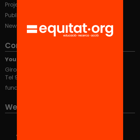
Projects
Publications and videos
News
Contact
You can find us at the Social HUB
Girona 34, interior 08010 Barcelona
Tel 934 588 700
fundacio@equitat.org
We are part of...