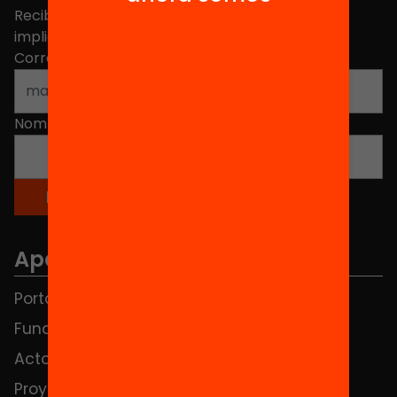
Recibe contenidos, iniciativas y proyectos para
implicarte.
Correo electrónico
*
Nombre
*
Apartados
Portada
FAQS
Fundación
HUB Social
Actos
Contacto
Proyectos