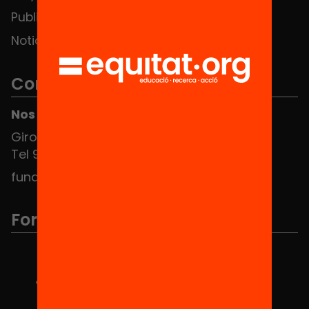
Publicaciones y vídeos
Noticias
Contacto
Nos puedes encontrar en el HUB Social
Girona 34, interior 08010 Barcelona
Tel 934 588 700
fundacio@equitat.org
Formamos parte de...