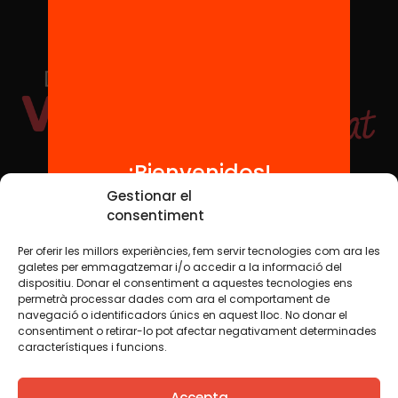
¡Bienvenidos!
Redes sociales
Gestionar el
consentiment
Per oferir les millors experiències, fem servir tecnologies com ara les
TWT
YTB
IG
FB
IN
galetes per emmagatzemar i/o accedir a la informació del
dispositiu. Donar el consentiment a aquestes tecnologies ens
permetrà processar dades com ara el comportament de
navegació o identificadors únics en aquest lloc. No donar el
consentiment o retirar-lo pot afectar negativament determinades
Aviso legal
Política de cookies
característiques i funcions.
Creemos que el conocimiento debe compartirse. Por eso
Accepta