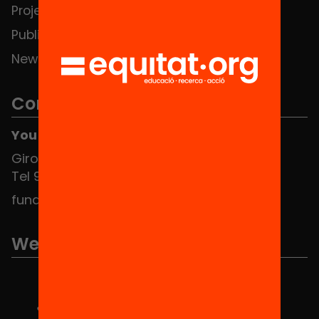
Projects
Publications and videos
News
Contact
You can find us at the Social HUB
Girona 34, interior 08010 Barcelona
Tel 934 588 700
fundacio@equitat.org
We are part of...