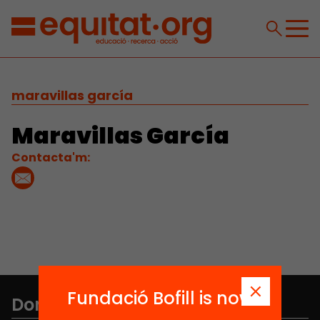
maravillas garcía
Maravillas García
Contacta'm:
Fundació Bofill is now
Don't miss anything.