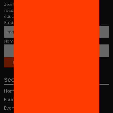
Join the more than 40,000 people who already
receive news about initiatives and projects for
educational change in Catalonia.
Email address
*
Name
*
Sections
Home
FAQS
Foundation
HUB Social
Events
Contact