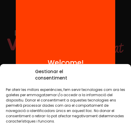
Welcome!
Social Media
Gestionar el
consentiment
Per oferir les millors experiències, fem servir tecnologies com ara les
TW
YTB
IG
FB
IN
galetes per emmagatzemar i/o accedir a la informació del
dispositiu. Donar el consentiment a aquestes tecnologies ens
permetrà processar dades com ara el comportament de
navegació o identificadors únics en aquest lloc. No donar el
consentiment o retirar-lo pot afectar negativament determinades
Legal Notice
Cookie Policy
característiques i funcions.