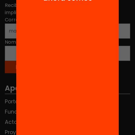
Recibe contenidos, iniciativas y proyectos para
implicarte.
Correo electrónico
*
Nombre
*
Apartados
Portada
FAQS
Fundación
HUB Social
Actos
Contacto
Proyectos