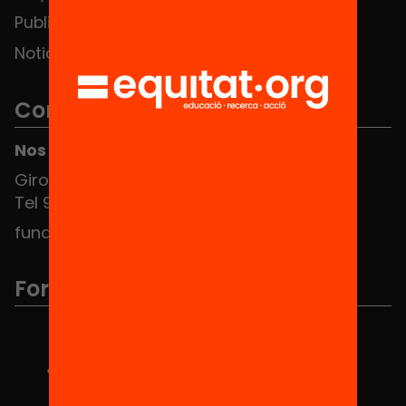
Publicaciones y vídeos
Noticias
Contacto
Nos puedes encontrar en el HUB Social
Girona 34, interior 08010 Barcelona
Tel 934 588 700
fundacio@equitat.org
Formamos parte de...