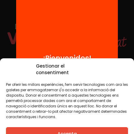
¡Bienvenidos!
Redes sociales
Gestionar el
consentiment
Per oferir les millors experiències, fem servir tecnologies com ara les
TWT
YTB
IG
FB
IN
galetes per emmagatzemar i/o accedir a la informació del
dispositiu. Donar el consentiment a aquestes tecnologies ens
permetrà processar dades com ara el comportament de
navegació o identificadors únics en aquest lloc. No donar el
consentiment o retirar-lo pot afectar negativament determinades
Aviso legal
Política de cookies
característiques i funcions.
Creemos que el conocimiento debe compartirse. Por eso
Accepta