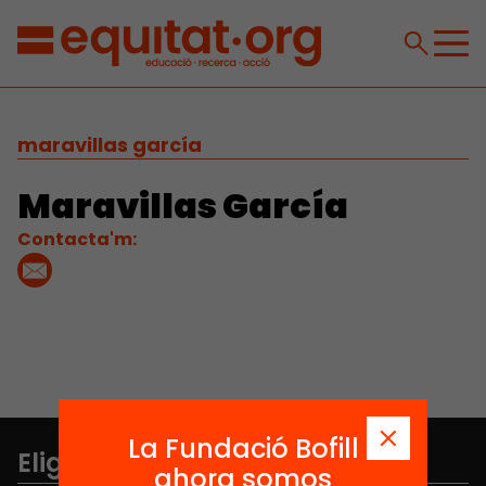
maravillas garcía
Maravillas García
Contacta'm:
La Fundació Bofill
Elige equidad
ahora somos