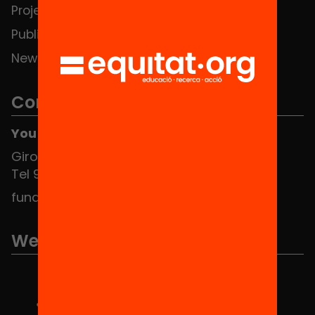
Projects
Publications and videos
News
Contact
You can find us at the Social HUB
Girona 34, interior 08010 Barcelona
Tel 934 588 700
fundacio@equitat.org
We are part of...