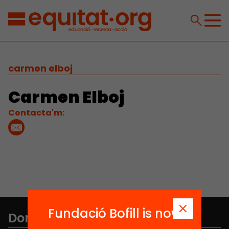
carmen elboj
Carmen Elboj
Contacta'm:
Fundació Bofill is now
Don't miss anything.