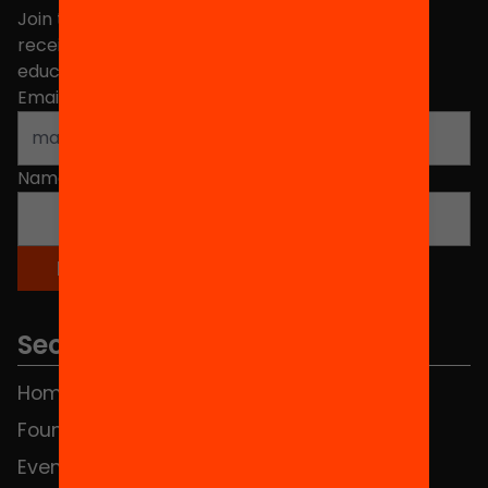
Join the more than 40,000 people who already
receive news about initiatives and projects for
educational change in Catalonia.
Email address
*
Name
*
Sections
Home
FAQS
Foundation
HUB Social
Events
Contact