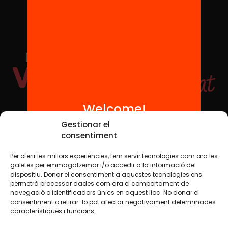
Welcome!
Social Media
Gestionar el
consentiment
Per oferir les millors experiències, fem servir tecnologies com ara les
TW
YTB
IG
FB
IN
galetes per emmagatzemar i/o accedir a la informació del
dispositiu. Donar el consentiment a aquestes tecnologies ens
permetrà processar dades com ara el comportament de
navegació o identificadors únics en aquest lloc. No donar el
consentiment o retirar-lo pot afectar negativament determinades
Legal Notice
Cookie Policy
característiques i funcions.