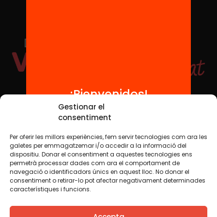
¡Bienvenidos!
Redes sociales
Gestionar el
consentiment
Per oferir les millors experiències, fem servir tecnologies com ara les
TWT
YTB
IG
FB
IN
galetes per emmagatzemar i/o accedir a la informació del
dispositiu. Donar el consentiment a aquestes tecnologies ens
permetrà processar dades com ara el comportament de
navegació o identificadors únics en aquest lloc. No donar el
consentiment o retirar-lo pot afectar negativament determinades
Aviso legal
Política de cookies
característiques i funcions.
Creemos que el conocimiento debe compartirse. Por eso
Accepta