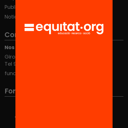
Publicaciones y vídeos
Noticias
Contacto
Nos puedes encontrar en el HUB Social
Girona 34, interior 08010 Barcelona
Tel 934 588 700
fundacio@equitat.org
Formamos parte de...