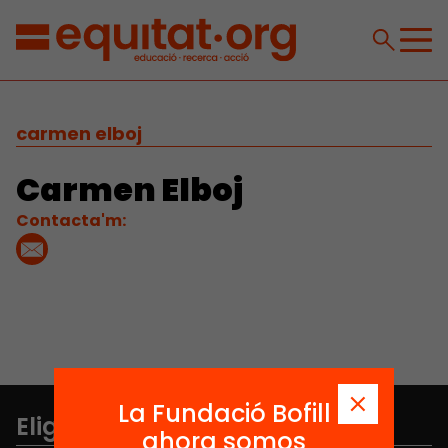
carmen elboj
Carmen Elboj
Contacta'm:
La Fundació Bofill
Elige equidad
ahora somos