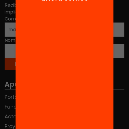
Recibe contenidos, iniciativas y proyectos para
implicarte.
Correo electrónico
*
Nombre
*
Apartados
Portada
FAQS
Fundación
HUB Social
Actos
Contacto
Proyectos