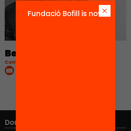
Fundació Bofill is now
Bernat Rios
Contacta'm:
Don't miss anything.