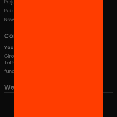
Projects
Publications and videos
News
Contact
You can find us at the Social HUB
Girona 34, interior 08010 Barcelona
Tel 934 588 700
fundacio@equitat.org
We are part of...