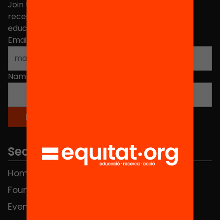
Join the more than 40,000 people who already
receive news about initiatives and projects for
educational change in Catalonia.
Email address
*
Name
*
Sections
Home
FAQS
Foundation
HUB Social
Events
Contact