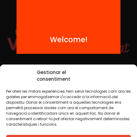
Welcome!
Social Media
Gestionar el
consentiment
Per oferir les millors experiències, fem servir tecnologies com ara les
TW
YTB
IG
FB
IN
galetes per emmagatzemar i/o accedir a la informació del
dispositiu. Donar el consentiment a aquestes tecnologies ens
permetrà processar dades com ara el comportament de
navegació o identificadors únics en aquest lloc. No donar el
consentiment o retirar-lo pot afectar negativament determinades
Legal Notice
Cookie Policy
característiques i funcions.
We believe that knowledge should be shared. That is why