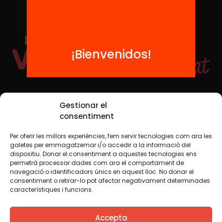
¡Bienvenidos!
Redes sociales
Gestionar el
consentiment
Per oferir les millors experiències, fem servir tecnologies com ara les
TWT
YTB
IG
FB
IN
galetes per emmagatzemar i/o accedir a la informació del
dispositiu. Donar el consentiment a aquestes tecnologies ens
permetrà processar dades com ara el comportament de
navegació o identificadors únics en aquest lloc. No donar el
consentiment o retirar-lo pot afectar negativament determinades
Aviso legal
Política de cookies
característiques i funcions.
Creemos que el conocimiento debe compartirse. Por eso
Accepta
utilizamos una licencia Creative Commons, salvo que en