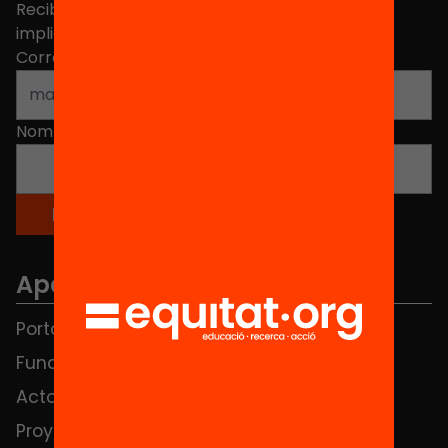
Recibe contenidos, iniciativas y proyectos para
implicarte.
Correo electrónico
*
Nombre
*
Apartados
Portada
FAQS
Fundación
HUB Social
Actos
Contacto
Proyectos