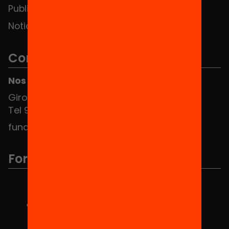
Publicaciones y vídeos
Noticias
Contacto
Nos puedes encontrar en el HUB Social
Girona 34, interior 08010 Barcelona
Tel 934 588 700
fundacio@equitat.org
Formamos parte de...