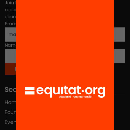
Join the more than 40,000 people who already
receive news about initiatives and projects for
educational change in Catalonia.
Email address
*
Name
*
Sections
Home
FAQS
Foundation
HUB Social
Events
Contact