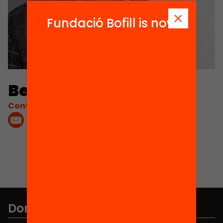
Fundació Bofill is now
Bernat Rios
Contacta'm:
Don't miss anything.