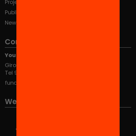
Projects
Publications and videos
News
Contact
You can find us at the Social HUB
Girona 34, interior 08010 Barcelona
Tel 934 588 700
fundacio@equitat.org
We are part of...