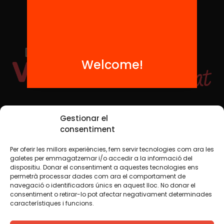
Welcome!
Social Media
Gestionar el
consentiment
Per oferir les millors experiències, fem servir tecnologies com ara les
TW
YTB
IG
FB
IN
galetes per emmagatzemar i/o accedir a la informació del
dispositiu. Donar el consentiment a aquestes tecnologies ens
permetrà processar dades com ara el comportament de
navegació o identificadors únics en aquest lloc. No donar el
consentiment o retirar-lo pot afectar negativament determinades
Legal Notice
Cookie Policy
característiques i funcions.
We believe that knowledge should be shared. That is why