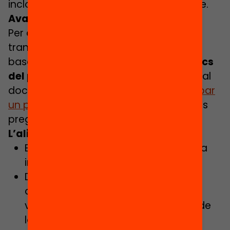
incloguin diverses dimensions del centre.
Avaluar un projecte imant
Per avaluar i mesurar el potencial
transformador del projecte imant ens
basarem en els
quatre eixos estratègics
del programa
que es poden consultar al
document
Orientacions per desenvolupar
un projecte magnet
a través d’aquestes
preguntes.
L’aliança amb la institució partner:
El projecte ha estat dissenyat amb la
institució partner?
Desenvolupa situacions
d’aprenentatge competencials i
vivencials a partir de les propostes de
la institució?