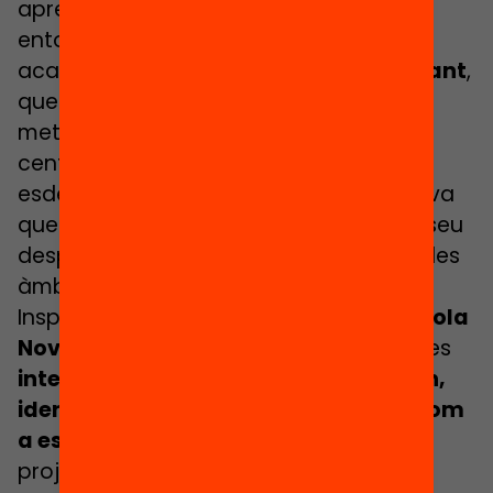
aprendre, compartir i fer proves en un
entorn segur. Aquests petits projectes
acabaran donant lloc als
projectes imant
,
que impliquen a fons els principis
metodològics que els defineixen com a
centres Magnet esmentats. Aquests
esdevenen una transformació sustantiva
que impacta a tot el centre i que en el seu
desplegament genera canvis en múltiples
àmbits.
Inspirats en
els
projectes tractor
d’Escola
Nova 21
, els projectes imant són aquelles
intervencions i accions que defineixen,
identifiquen i visibilitzen els centres com
a escoles o instituts magnet.
Són
projectes que vinculen el saber de la