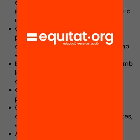
els seus pensaments, idees,
interpretacions i representacions de la
realitat tenen valor?
Conviden els alumnes a fer-se
preguntes, a imaginar, a sentir-se
compromesos amb la temàtica i amb
el grup?
Estableix connexions amb l’entorn, amb
la realitat, amb la institució partner,
amb les persones i amb les idees?
Contribueix a transformar el rol del
professorat?
Genera escenaris i situacions
autèntiques, reptes, dubtes, preguntes,
anticipacions… desig d’aprendre?
Aconsegueix que la pregunta inicial