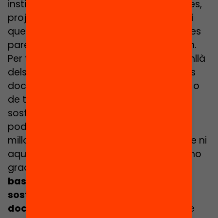
institució partner amb els aprenentatges,
projectes que impacten a tot el centre i
que cal comunicar més enllà de les seves
parets, arribant a les famílies de l’entorn.
Per tant, els projectes imant van més enllà
dels canvis individuals que puguin fer els
docents, d’iniciatives externes puntuals o
de transformacions que no siguin
sostingudes en el temps. és a dir, no
podem considerar projectes imant les
millores de processos existents al centre ni
aquells canvis implementats de forma no
gradual.
Els projectes imant s’han de
basar en accions col·lectives
sostingudes, més que no pas en
documents burocràtics de gestió
, que