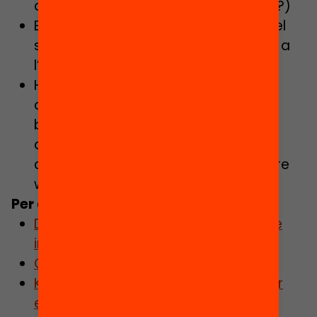
aprenentatges que ha fet l’alumnat?)
Els alumnes són els protagonistes del
seu aprenentatge i, per tant, també a
l’hora d’explicar-lo?
Ha tingut una “dimensió” a fora del
centre? (ha arribat a les famílies del
barri. O genera algun producte per
difondre a les xarxes o mitjans de
comunicació. O fem un post al nostre
web…)
Per a saber-ne més:
Document d’avaluació d’un projecte
imant del programa Magnet
Càpsula formativa projecte tractor
Kit projecte tractor, implementar per
escalar