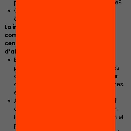
planificar i fer seguiment del projecte?
Contribueix a transformar la mirada
cap a l’avaluació?
La implicació de les famílies, la
comunicació externa del projecte del
centre al seu entorn i la recerca
d’aliances:
Es dóna protagonisme a l’alumnat
perquè expliqui les seves experiències
d’aprenentatge i es pugui comunicar
de forma interactiva amb les persones
externes a l’entorn escolar?
Allò que es comunica és significatiu i
això repercuteix directament en com
ho reben els destinataris. (expliquem el
procés del projecte imant i els