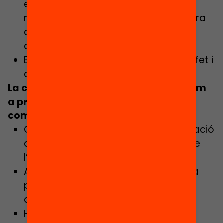
esdevingui significativa i que se
n’exploti al màxim el potencial, encara
que no hagi estat formulada pels
alumnes?
Es comparteix allò que l’alumnat ha fet i
après?
La consideració de l’aprenentatge com
a processos d’indagació que
comporten: Fer-pensar-comunicar:
Contribueix a transformar l’organització
del centre i posar-la més al servei de
l’aprenentatge?
Aquest projecte ha estat construït a
partir de la interacció amb força
docents?
Heu dedicat reunions de claustre a