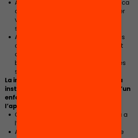
Afavoreix el reconeixement de la tasca
de cada agent, on cadascú pugui fer
visible, donar a conèixer i valorar la
seva feina i la de l’altre?
Aprofita el coneixement i els recursos
de què disposa la institució facilitant
que el centre educatiu adquireixi
bagatge i estratègies aplicables a les
seves aules?
La incorporació del coneixement de la
institució al dia a dia del centre des d’un
enfocament globalitzat de
l’aprenentatge:
Contribueix a donar un rol més actiu a
l’alumnat?
Afavoreix que els alumnes sentin que