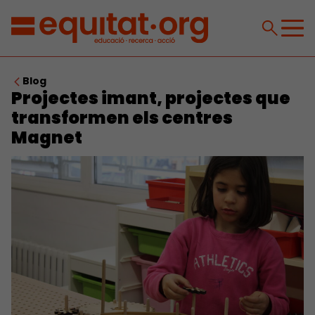
Blog
Projectes imant, projectes que
transformen els centres
Magnet