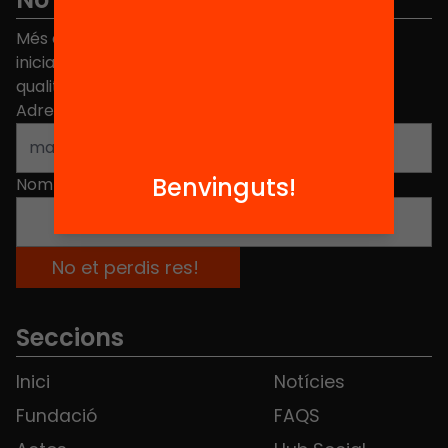
Més de 40.000 persones ja han triat Equitat. Rep
iniciatives, propostes i projectes per millorar la
qualitat de l'educació a Catalunya.
Adreça electrònica
*
Benvinguts!
Nom
*
Seccions
Inici
Notícies
Fundació
FAQS