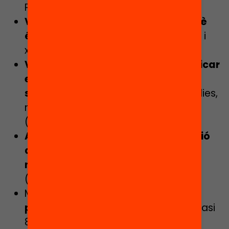
Públiques i Transformació Social).
Vídeos divulgatius per explicar què
és la segregació escolar
(YouTube i
xarxes socials).
Vídeos de testimonis per exemplificar
els diferents impactes de la
segregació escolar
(alumnes, famílies,
mestres, exalumnes, entitats, etc.)
(YouTube i xarxes socials).
Actes comunitaris i de col·laboració
amb la resta d’associacions del
municipi
(Fira d’Entitats, Sant Jordi,
(Re)volta d’Òmnium Cultural).
Manifest
“Prou segregació a Salt,
passem a l’acció!”
(actualment quasi
800 persones i entitats adherides).