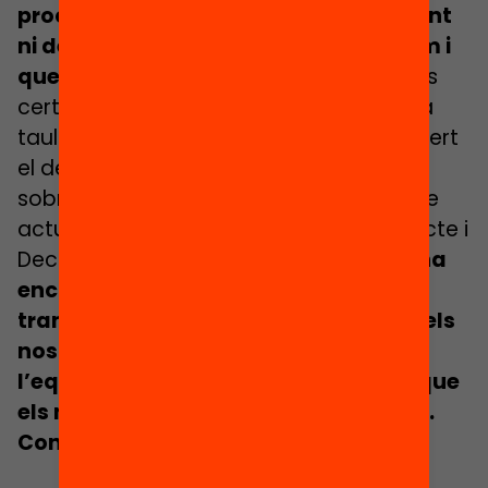
procés ple d’obstacles i no està donant
ni de bon tros els fruits que esperàvem i
que creiem que Salt necessita.
Si bé és
cert que s’ha aconseguit posar sobre la
taula el tema de la segregació i s’ha obert
el debat sobre aquest greu problema i
sobre el racisme que l’acompanya, i que
actualment disposem d’unes eines (Pacte i
Decret) que anys enrere no teníem,
hi ha
encara molta feina per fer per tal de
transformar la realitat de les aules dels
nostres centres perquè reflecteixin
l’equitat i la igualtat d’oportunitats que
els nostres infants i joves es mereixen.
Continuem!