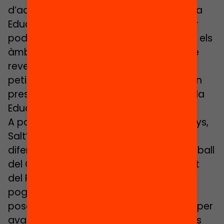
d’aquesta anàlisi, poder dissenyar un Pla
Educatiu de Ciutat (PEC) prou ampli per
poder-hi incorporar actuacions en tots els
àmbits i amb una important intenció de
revertir la segregació escolar. Aquesta
petició va ser acceptada i el 2018 es van
presentar públicament la diagnosi i el Pla
Educatiu de Ciutat.
A partir d’aquí, i durant aquests cinc anys,
Salt’Educa ha estat participant en els
diferents espais de treball (grups de treball
del Consell Escolar Municipal, seguiment
del Pla Educatiu, etc.) en els quals hem
pogut constatar moltes dificultats per
posar a la pràctica mesures concretes per
avançar en l’equitat educativa, mesures