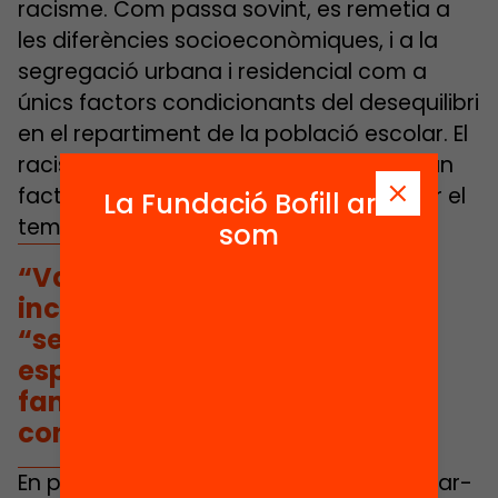
racisme. Com passa sovint, es remetia a
les diferències socioeconòmiques, i a la
segregació urbana i residencial com a
únics factors condicionants del desequilibri
en el repartiment de la població escolar. El
racisme no era encara acceptat com un
factor estructural i d’anàlisi per abordar el
La Fundació Bofill ara
tema.
som
“Vam compsar una forta
incomoditat amb la paraula
“segregació” (escolar),
especialment per part de les
famílies dels centres privats i
concertats.”
En parlar de resistències, hem d’esmentar-