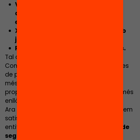
Visites
amb xerrades informatives i
debat a claustres dels centres
educatius.
Xerrades informatives i debat amb
joves.
Reunions amb les administracions.
Tal com estipula el Decret, s’ha creat la
Comissió Participativa que es reuneix des
de principis del 2022. En el cas de Salt, a
més, és l’espai on s’està elaborant la
proposta d’un Pla Pilot que pugui anar més
enllà del que permet el mateix Decret.
Ara per ara podem dir que, tot i que estem
satisfetes de la feina feta per la nostra
entitat,
el repte de revertir la situació de
segregació escolar està resultant un