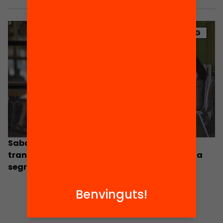
BLOG
Sabadell, o com un tractament precís i
transparent de les dades permet combatre la
segregació
Benvinguts!