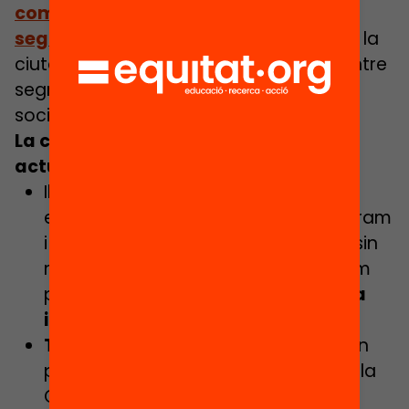
compartim escola! A Salt, prou
segregació escolar!”
adreçada a tota la
ciutadania, i fent èmfasi en la relació entre
segregació escolar, racisme i cohesió
social.
La campanya consta de diferents
actuacions:
Il·lustracions sobre la segregació
escolar de diferents artistes (Instagram
i Twitter). Tot i el risc que es poguessin
mostrar estereotips o prejudicis, vam
pensar que
una imatge és una eina
ideal per induir a la reflexió.
Taula rodona i debat
(testimonis en
primera persona en diàleg amb Sheila
González, doctora en Polítiques