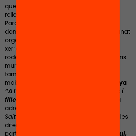
que han tingut un impacte real poc
rellevant.
Paral·lelament, i en la línia d’informar i
donar visibilitat al tema, Salt’Educa ha anat
organitzant diverses activitats com ara
xerrades obertes a la ciutadania, taula
rodona amb els candidats a les eleccions
municipals, conversa adreçada a les
famílies en època de preinscripció, la
mobilització
“Salt diu prou”
,
la campanya
“A l’hora d’escolaritzar els nostres fills i
filles, quina escola triem?”
, la gimcana
adreçada al personal docent
«I tu, quin
Salt veus?»
(descoberta i reflexió sobre les
diferents realitats del municipi),
participació en la campanya
“
Votes aquí,