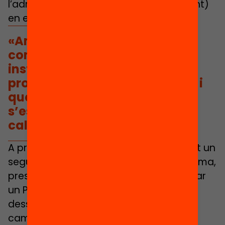
l’administració (consistori i departament)
en encarar el repte.
«Amb el pas del temps vam
comprovar que el Pacte és un
instrument poc eficaç per
produir canvis reals al territori i
que amb el Decret, a Salt no
s’està avançant tant com
caldria.»
A principis del 2022 decidim engegar tot un
seguit d’accions per visibilitzar el problema,
pressionar les administracions i demanar
un Pla Pilot específic per a la
dessegregació de Salt. Es tracta de la
campanya
“Compartim poble,