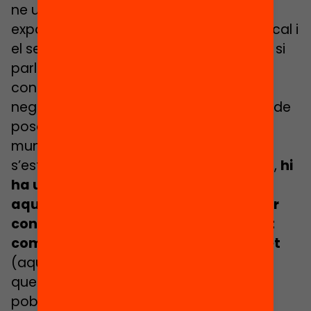
ne una de molt recurrent, sobretot
exposada per part de l’administració local i
el seu personal tècnic: la falsa idea que si
parlem de segregació escolar i racisme
contribuïm a empitjorar la imatge
negativa que es té de Salt. En comptes de
posar sobre la taula els reptes que té el
municipi i fer èmfasi en les accions que
s’estan desenvolupant per afrontar-los,
hi
ha una gran tendència a ignorar
aquests problemes i una dificultat per
considerar el veïnat d’origen migrant
com a ciutadania saltenca de ple dret
(aquest sector s’apropa al 50%, encara
que segons l’Idescat hi ha un 38% de
població estrangera), evidenciant una