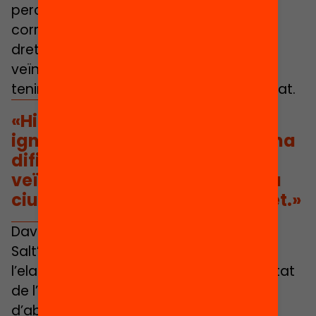
percepció del municipi que no es
correspon amb la realitat. La manca de
dret de vot d’una gran part d’aquests
veïns i veïnes creiem que contribueix a
tenir aquesta visió esbiaixada de la ciutat.
«Hi ha una gran tendència a
ignorar aquests problemes i una
dificultat per considerar el
veïnat d’origen migrant com a
ciutadania saltenca de ple dret.»
Davant d’aquesta situació, el 2017
Salt’Educa va demanar a l’Ajuntament
l’elaboració d’una diagnosi en profunditat
de l’estat de l’educació a Salt per tal
d’abordar-la totalment i, a partir