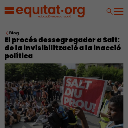
Blog
El procés dessegregador a Salt:
de la invisibilització a la inacció
política