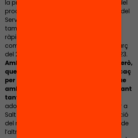
la programació de l’oferta educativa i del
procediment d’admissió en els centres del
Servei d’Educació de Catalunya, que
també genera expectatives. Però
ràpidament veiem que és un
bluf;
per
començar, tot i haver-se aprovat el març
del 2021, no s’aplicarà fins al curs 2022/23.
Amb el pas del temps, comprovem, però,
que el Pacte és un instrument poc eficaç
per produir canvis reals al territori i que
amb el Decret, a Salt no s’està avançant
tant com caldria.
D’una banda, ens
adonem que el Decret és insuficient per a
Salt en alguns aspectes, ja que la situació
del municipi és un
apartheid
de facto, i de
l’altra, copsem una desídia per part de