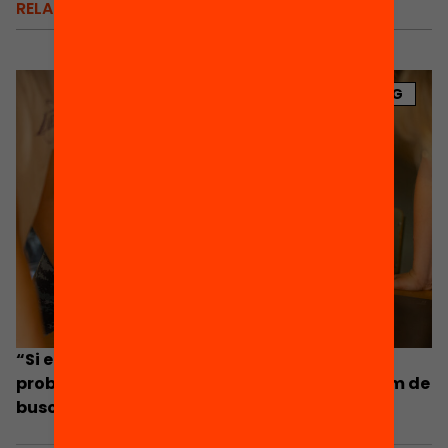
RELACIONATS
BLOG
“Si en un municipi hi ha centres segregats, el
problema és de tota la xarxa i la solució l’hem de
buscar conjuntament”