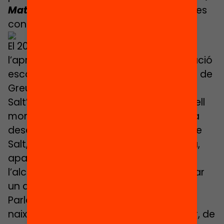
Matricula’t aquí!”
del Col·lectiu d’Escoles
contra la segregació, etc.
El 2019 suposa un punt d’inflexió amb
l’aprovació del Pacte contra la Segregació
escolar a Catalunya impulsat pel Síndic de
Greuges i el Departament d’Educació.
Salt’Educa n’és entitat signant i, en aquell
moment, creiem que el pacte ajudarà a
desencallar el procés dessegregador de
Salt, ja que l’Ajuntament també el signa,
aparentment amb molta convicció -
l’alcalde Jordi Viñas, d’ERC, va pronunciar
un discurs el dia de la signatura al
Parlament de Catalunya. Del Pacte en
naixerà el Decret 11/2021, de 16 de febrer, de