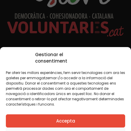
Xarxes Socials
Gestionar el
consentiment
Per oferir les millors experiències, fem servir tecnologies com ara les
TWT
YTB
IG
FB
IN
galetes per emmagatzemar i/o accedir a la informació del
dispositiu. Donar el consentiment a aquestes tecnologies ens
permetrà processar dades com ara el comportament de
navegació o identificadors únics en aquest lloc. No donar el
consentiment o retirar-lo pot afectar negativament determinades
Avís legal
Política de cookies
característiques i funcions.
Creiem que el coneixement s’ha de compartir. Per això
Accepta
fem servir una llicència Creative Commons, llevat que en
algun material indiquem el contrari. Us animem a copiar,