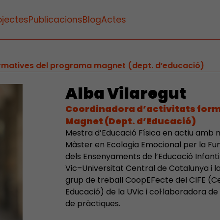
ojectes
Publicacions
Blog
Actes
ormatives del programa magnet (dept. d’educació)
Alba Vilaregut
Coordinadora d’activitats for
Magnet (Dept. d’Educació)
Mestra d’Educació Física en actiu amb m
Màster en Ecologia Emocional per la Fun
dels Ensenyaments de l’Educació Infantil 
Vic–Universitat Central de Catalunya i 
grup de treball CoopEFecte del CIFE (Ce
Educació) de la UVic i col·laboradora de
de pràctiques.