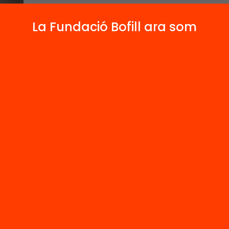
La Fundació Bofill ara som
És coordinadora de formació del progra
al Departament d’Educació. S’ocupa de 
educatius i formadors del programa i d’o
juntament amb en Xavi Geis i la Sílvia Zur
“Sóc una persona inquieta, compromesa i
cooperatiu per acompanyar l’aprenentat
pensi, sigui creatiu i crític.”
Contacta'm:
avilare2@xtec.cat