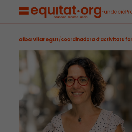
Fundació
Pr
alba vilaregut
/
coordinadora d’activitats f