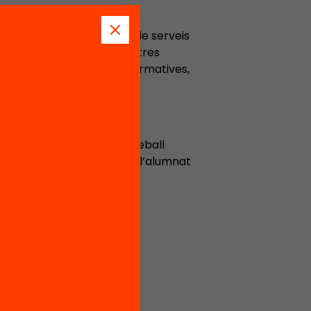
ma Magnet, en comissió de serveis
fer el seguiment dels centres
rganitzar les activitats formatives,
ita.
 implicada. Crec en el treball
ge vivencial per tal que l’alumnat