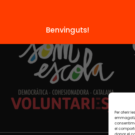
Benvinguts!
Formem part de...
Per oferir 
emmagatzem
consentime
el comport
donar el c