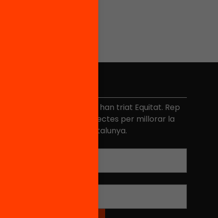
No et perdis res
és de 40.000 persones ja han triat Equitat. Rep
niciatives, propostes i projectes per millorar la
ualitat de l'educació a Catalunya.
Adreça electrònica
*
Nom
*