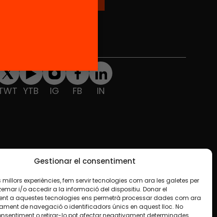
Xarxes Socials
TWT
YTB
IG
FB
IN
Gestionar el consentiment
les millors experiències, fem servir tecnologies com ara les galetes per
ar i/o accedir a la informació del dispositiu. Donar el
nt a aquestes tecnologies ens permetrà processar dades com ara
ament de navegació o identificadors únics en aquest lloc. No
onsentiment o retirar-lo pot afectar negativament determinades