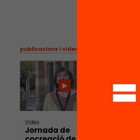
publicacions i vídeos
/
publicacions i vídeos
Vídeo
Jornada de
cocreació de