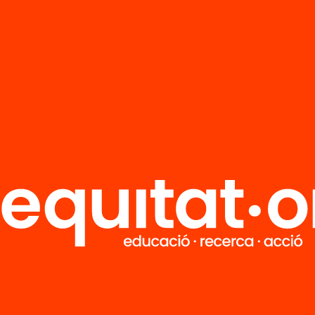
1
Publicacions i vídeos
 relacionats