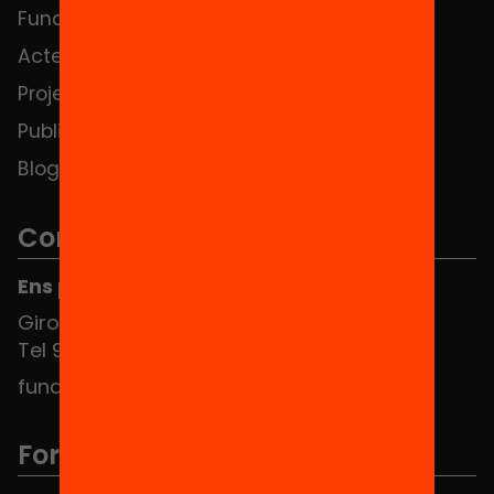
Fundació
FAQS
Actes
Hub Social
Projectes
Contacte
Publicacions i vídeos
Blog
Contacte
Ens pots trobar al Hub Social
Girona 34, interior 08010 Barcelona
Tel 934 588 700
fundacio@equitat.org
Formem part de...