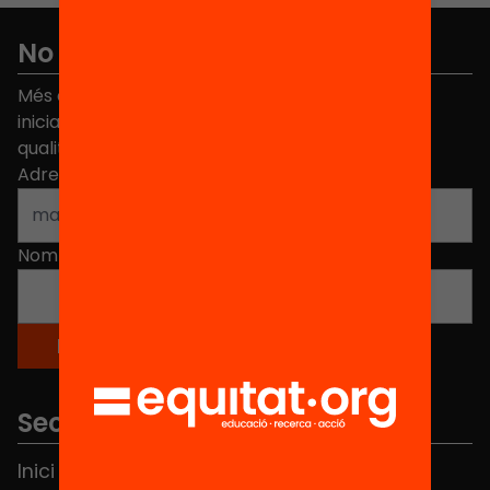
No et perdis res
Més de 40.000 persones ja han triat Equitat. Rep
iniciatives, propostes i projectes per millorar la
qualitat de l'educació a Catalunya.
Adreça electrònica
*
Nom
*
Seccions
Inici
Notícies