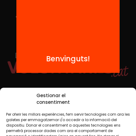
Benvinguts!
Xarxes Socials
Gestionar el
consentiment
Per oferir les millors experiències, fem servir tecnologies com ara les
TWT
YTB
IG
FB
IN
galetes per emmagatzemar i/o accedir a la informació del
dispositiu. Donar el consentiment a aquestes tecnologies ens
permetrà processar dades com ara el comportament de