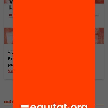
Vídeo
Presentació: L’educació venç la
pobresa
Veure’n més
actes
/
actes relacionats