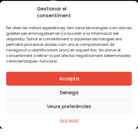
Gestionar el
consentiment
Per oferir les millors experiències, fem servir tecnologies com ara les
galetes per emmagatzemar i/o accedir a la informació del
dispositiu. Donar el consentiment a aquestes tecnologies ens
permetrà processar dades com ara el comportament de
Xarxes Socials
navegació o identificadors únics en aquest lloc. No donar el
consentiment o retirar-lo pot afectar negativament determinades
característiques i funcions.
TWT
YTB
IG
FB
IN
Accepta
Denega
Avís legal
Política de cookies
Veure preferències
Creiem que el coneixement s’ha de compartir. Per això
Avís legal
fem servir una llicència Creative Commons, llevat que en
algun material indiquem el contrari. Us animem a copiar,
redistribuir, remesclar o transformar i crear els continguts