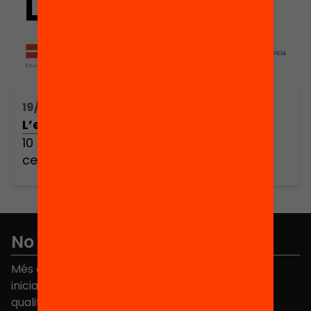
19/02/2025 10:30h - 13:30h
L’educació venç la pobresa
10 polítiques educatives per trencar el
cercle de la pobresa
No et perdis res
Més de 40.000 persones ja han triat Equitat. Rep
iniciatives, propostes i projectes per millorar la
qualitat de l'educació a Catalunya.