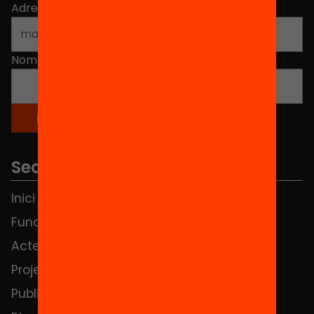
Adreça electrònica
*
Nom
*
Seccions
Inici
Notícies
Fundació
FAQS
Actes
Hub Social
Projectes
Contacte
Publicacions i vídeos