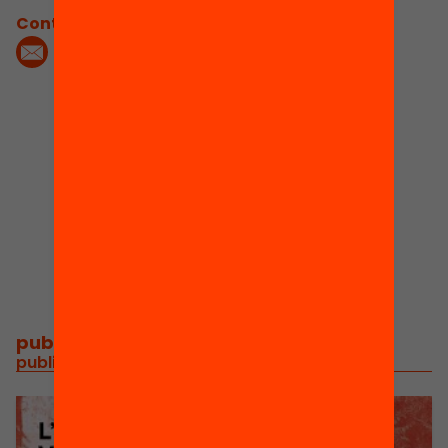
Contacta'm:
1
1
Publicacions i
Actes
vídeos
publicacions i vídeos
/
publicacions i vídeos relacionats