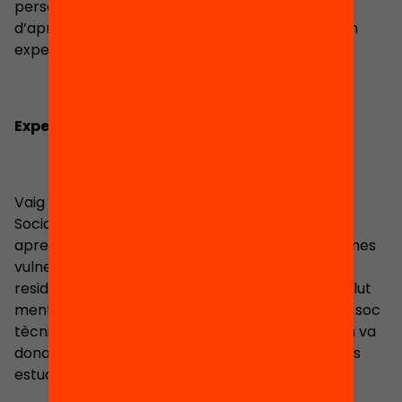
personalment i professionalment. Aquests anys
d’aprenentatge m’han permès adquirir una gran
experiència en l’àmbit social.
Experiència
Vaig començar amb les pràctiques d’Integració
Social a la Fundació Privada Pere Closa, on vaig
aprendre sobre el món social i l’atenció a persones
vulnerabilitzades. Després, vaig treballar a una
residència per a persones amb discapacitat i salut
mental, fent un seguiment integral. Actualment, soc
tècnica educativa a la mateixa fundació, que em va
donar el suport necessari per continuar els meus
estudis.