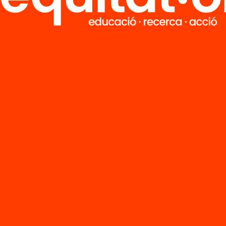
ar en la
tica artística,
ret
nunciable
Publicació
Educar en la
pràctica artísti