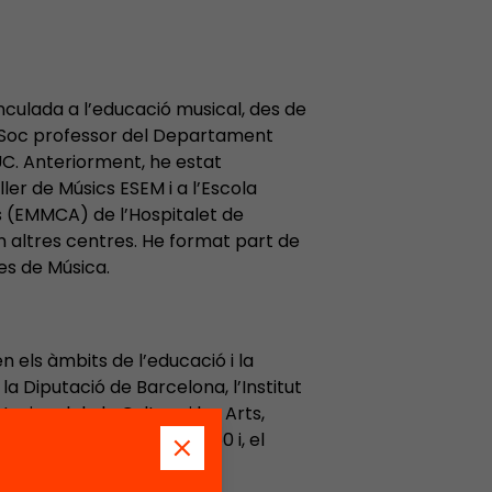
nculada a l’educació musical, des de
t. Soc professor del Departament
UC. Anteriorment, he estat
ler de Músics ESEM i a l’Escola
s (EMMCA) de l’Hospitalet de
en altres centres. He format part de
es de Música.
 els àmbits de l’educació i la
a Diputació de Barcelona, l’Institut
acional de la Cultura i les Arts,
 amb l’Aliança Educació 360 i, el