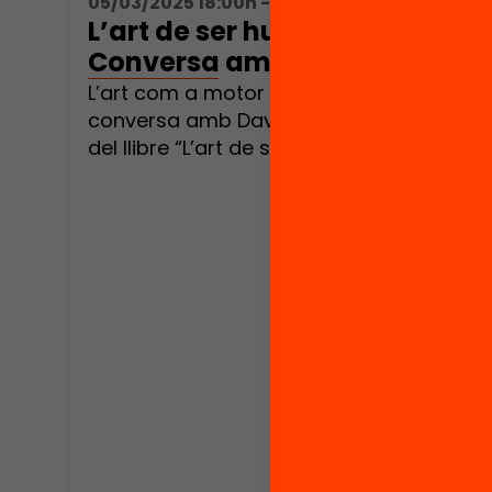
05/03/2025 18:00h - 19:30h
L’art de ser humans.
Conversa amb David Bueno
L’art com a motor de l’aprenentatge:
conversa amb David Bueno al voltant
del llibre “L’art de ser humans”