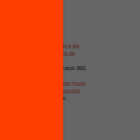
isi i propostes d’actuació sobre les
ràctica artística al districte de
arcelona, 2020).
irrenunciable
(Aliança Educació 360,
nces and collaboration between music
al institutions for the horizontal
n practice
(Music Schools in