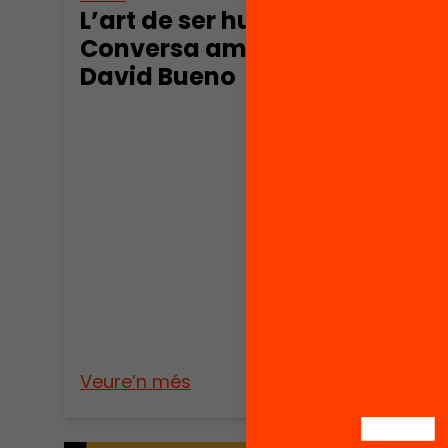
L’art de ser humans.
Conversa amb
David Bueno
Publica
La l
l’ed
prop
mill
educ
Veure’n més
Veure