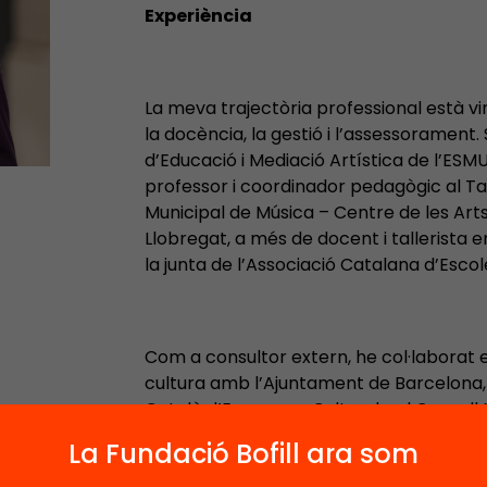
Experiència
La meva trajectòria professional està vi
la docència, la gestió i l’assessoramen
d’Educació i Mediació Artística de l’ESM
professor i coordinador pedagògic al Tal
Municipal de Música – Centre de les Art
Llobregat, a més de docent i tallerista 
la junta de l’Associació Catalana d’Escol
Com a consultor extern, he col·laborat en
cultura amb l’Ajuntament de Barcelona, l
Català d’Empreses Culturals, el Consell N
entre altres. Des del 2019 ha col·laborat
La Fundació Bofill ara som
2023, en va ser el director.