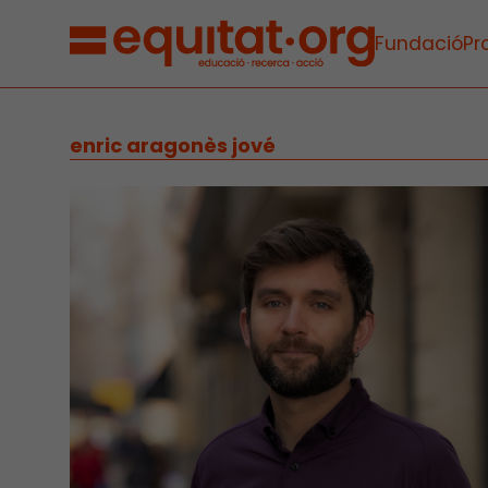
Fundació
Pr
enric aragonès jové