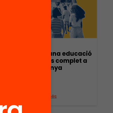
Publicació
Cap a una educació
ió
a temps complet a
s
Catalunya
eines
als
Veure’n més