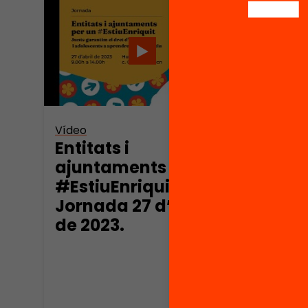
Vídeo
Vídeo
Entitats i
Educ
ajuntaments per un
pràc
#EstiuEnriquit.
un d
Jornada 27 d’abril
irre
de 2023.