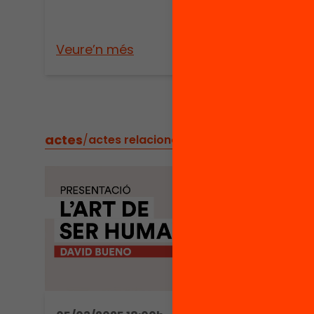
Veure’n més
Veure
actes
/
actes relacionats