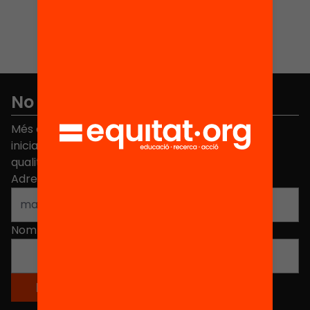
No et perdis res
Més de 40.000 persones ja han triat Equitat. Rep
iniciatives, propostes i projectes per millorar la
qualitat de l'educació a Catalunya.
Adreça electrònica
*
Nom
*