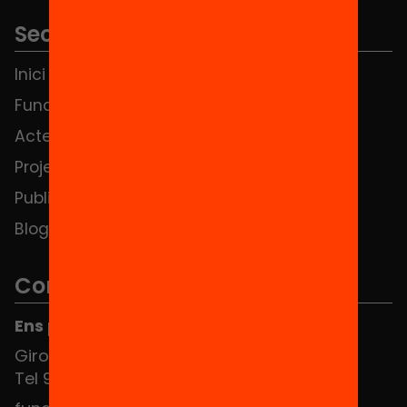
Seccions
Inici
Notícies
Fundació
FAQS
Actes
Hub Social
Projectes
Contacte
Publicacions i vídeos
Blog
Contacte
Ens pots trobar al Hub Social
Girona 34, interior 08010 Barcelona
Tel 934 588 700