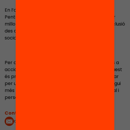
En l’actualitat, és Cap de comunicació de
Pentabilities, un projecte de suport educatiu per
millorar l’èxit escolar d’adolescents en risc d’exclusió
des del desenvolupament de les habilitats
socioemocionals.
Per a l’Anna, el més important és dedicar temps a
accions que contribueixin a millorar el món. I aquest
és precisament l’objectiu de Pentabilities: apostar
per una educació (la base de tot plegat) que tingui
més en compte les emocions, així com allò social i
personal.
Contacta'm:
aschnabel@fbofill.cat