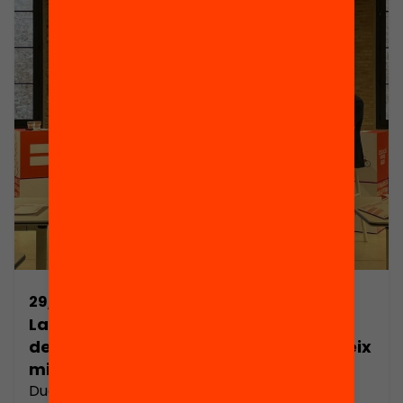
amb les escoles. Les aliances Magnet
estableixen un partenariat entre un centre i una
institució de referència en un camp de
coneixement concret. Durant quatre cursos,
professionals de la institució s’impliquen en el dia
a dia de les escoles i instituts treballant amb els
docents i acompanyats pels formadors Magnet.
Desenvolupen […]
29/06/2026
La falta d’eines per respondre a les
desigualtats socials a l’escola impedeix
millorar la qualitat i els resultats
Dues dècades de l’Anuari de l’Educació a