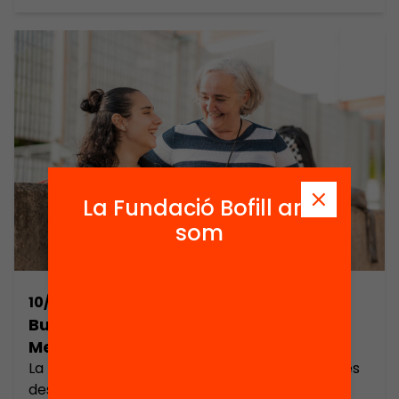
La Fundació Bofill ara
som
10/07/2026
Busquem Director/a del programa
Mentora
La Fundació Equitat.org treballem per reduir les
desigualtats i millorar l’educació a Catalunya.