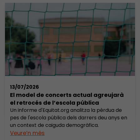
l’educació de qualitat per a tothom. Per a fer-
ho, generem i mobilitzem coneixement, amb la
participació d’experts, professionals educatius,
acadèmics, docents, cossos tècnics i entitats
socials, amb l’objectiu de promoure debats
avançats i la implementació de solucions
efectives. Àrea on s’inscriu el lloc de feina El lloc
s’integra a l’Àrea de Recerca, responsable
d’analitzar i fer seguiment del sistema educatiu,
així com […]
13/07/2026
El model de concerts actual agreujarà
el retrocés de l’escola pública
Un informe d'Equitat.org analitza la pèrdua de
pes de l'escola pública dels darrers deu anys en
un context de caiguda demogràfica.
Veure’n més