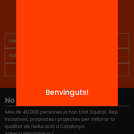
estructural de país i situa el treball en xarxa, la
Tria equitat
corresponsabilitat entre administracions i la
Rep continguts, iniciatives i
coordinació territorial com a elements clau de
projectes per implicar-te.
política pública per reduir-lo. Aquest procés
permetrà identificar, juntament amb […]
Benvinguts!
No et perdis res
Més de 40.000 persones ja han triat Equitat. Rep
iniciatives, propostes i projectes per millorar la
qualitat de l'educació a Catalunya.
Adreça electrònica
*