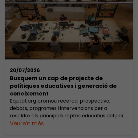
20/07/2026
Busquem un cap de projecte de
polítiques educatives i generació de
coneixement
Equitat.org promou recerca, prospectiva,
debats, programes i intervencions per a
resoldre els principals reptes educatius del país.
Amb un fort focus en l’equitat educativa, la
Veure’n més
Fundació actua com a laboratori d’idees i
propostes que permetin avançar el dret a