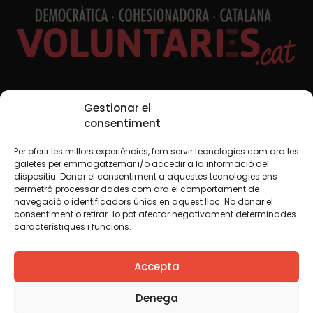
Xarxes Socials
Gestionar el
consentiment
Per oferir les millors experiències, fem servir tecnologies com ara les
TWT
YTB
IG
FB
IN
galetes per emmagatzemar i/o accedir a la informació del
dispositiu. Donar el consentiment a aquestes tecnologies ens
permetrà processar dades com ara el comportament de
navegació o identificadors únics en aquest lloc. No donar el
consentiment o retirar-lo pot afectar negativament determinades
Avís legal
Política de cookies
característiques i funcions.
Creiem que el coneixement s’ha de compartir. Per això
Accepta
fem servir una llicència Creative Commons, llevat que en
algun material indiquem el contrari. Us animem a copiar,
redistribuir, remesclar o transformar i crear els continguts
Denega
propis d’aquest web, per a qualsevol finalitat, inclosa la