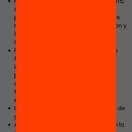
Finalizar el despliegue de la Ley 10/2015,
de formación y cualificación
profesionales, y dotar de los recursos
necesarios a la Agencia de Formación y
Cualificación Profesionales de
Cataluña.
Fomentar, promocionar y adaptar la
formación profesional pública con
inversión y aumento de la oferta de
plazas, y diálogo y concertación en
cuanto a sus posibles
transformaciones y necesidades a
escala territorial y sectorial.
Impulsar e incorporar la perspectiva de
género en la FP.
Alcanzar el 40% de alumnos de FP en la