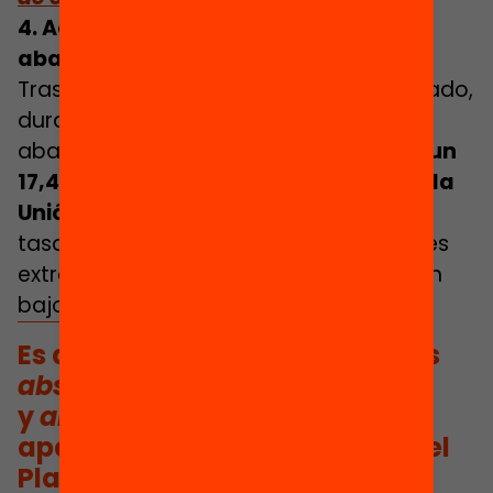
4. Acabar con el absentismo y el
abandono escolar
Tras una década de descenso continuado,
durante los últimos años la tasa de
abandono en Cataluña ha repuntado:
un
17,4% en 2020, entre las más altas de la
Unión Europea (media de 10,2%).
Esta
tasa se duplica en el caso de los jóvenes
extranjeros y de los hijos de familias con
bajos niveles de estudios.
Es destacable que los términos
absentismo
y
abandono escolar
no
aparezcan en el documento del
Plan de Gobierno.