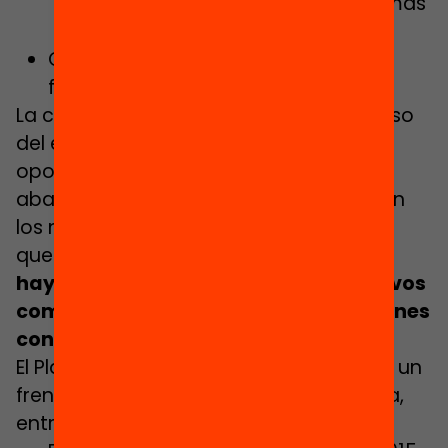
Desarrollar el modelo de programas
de nuevas oportunidades.
Crear un plan de choque contra el
fracaso escolar.
La crisis de la covid-19 y el nuevo colapso
del empleo pueden convertirse en una
oportunidad para situar las cifras del
abandono prematuro de los estudios en
los niveles que recomienda la UE. Si
queremos aprovechar esta coyuntura,
hay que potenciar itinerarios formativos
como la FP que mantengan a los jóvenes
conectados con la educación
.
El Plan de Gobierno lo contempla como un
frente de actuación relevante, y apunta,
entre otras cosas, a: