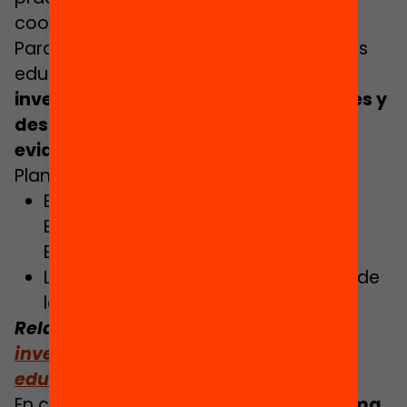
cooperativo y competencial.
Para mejorar las políticas y las prácticas
educativas
es necesario incorporar
la
investigación en la toma de decisiones y
desplegar programas que trasladen
evidencias a la práctica educativa.
El
Plan de Gobierno contempla:
El desarrollo de la Agencia de
Evaluación y Prospectiva de la
Educación.
La elaboración del plan estratégico de
la investigación educativa.
Relacionado:
¿Para qué necesitamos
investigación y evaluación en
educación?
En cuanto a la
actualización del sistema