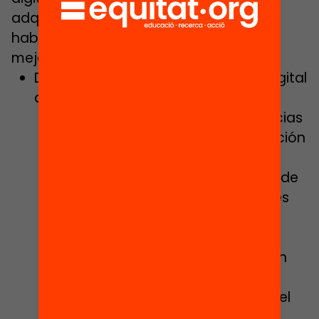
adquisición de competencias y
habilidades digitales al servicio de la
mejora educativa:
Despliegue del Plan de Educación Digital
de Cataluña:
Consolidación de las competencias
digitales docentes y transformación
de las prácticas de enseñanza-
aprendizaje a través del recurso de
los mentores y mentoras digitales
mediante la potenciación de la
formación, el trabajo en red y el
diseño de contenidos digitales en
abierto.
Despliegue de la segunda fase del
Plan de Educación Digital de