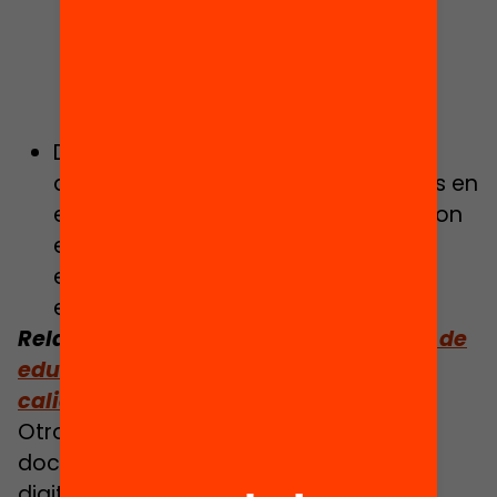
profesional del trabajo
competencial, con el fin de dar
respuesta a los nuevos retos del
sistema educativo.
Desplegar un plan de
acompañamiento de las direcciones en
el marco de la escuela del siglo xxi con
el objetivo de contar con liderazgos
empoderados en los centros
educativos.
Relacionado:
Un plan para un sistema de
educación inclusivo, resiliente, de
calidad y de futuro
Otro de los focos que aborda el
documento es el reto de acelerar la
digitalización educativa y garantizar la