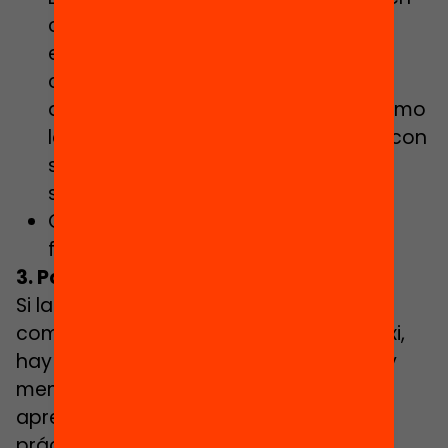
cuenta las necesidades de
escolarización y los niveles de
complejidad, con una gestión
descentralizada y autónoma, así como
la plena gratuidad de la educación con
suficiencia financiera de los centros
sostenidos con fondos públicos.
Crear un plan de choque contra el
fracaso escolar.
3. Poner al día el sistema educativo
Si la escuela tiene que generar
competencias para la vida en el siglo xxi,
hay que superar el modelo transmisor y
memorístico y sustituirlo por un
aprendizaje basado en la experiencia
práctica del alumnado, y el trabajo