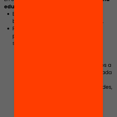
educativo
, prevé, entre otros puntos:
Elaborar un nuevo currículum de
bachillerado en clave competencial.
Reforzar y adecuar la formación del
profesorado a los nuevos retos del
sistema educativo:
Vinculación de la formación del
profesorado con los proyectos
educativos de los centros, ligados a
la planificación estratégica de cada
centro.
Creación de vínculos con entidades,
empresas y asociaciones de
formación de profesorado para
definir el perfil de formaciones a
título individual ligadas al perfil