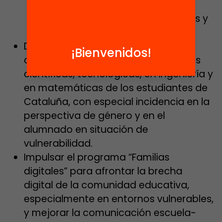
participación de las familias, la
difusión de recursos, formaciones y
materiales dirigidos a familias.
Desplegar el Plan STEMcat con el
¡Bienvenidos!
objetivo de potenciar las vocaciones
científicas, tecnológicas, en ingeniería y
en matemáticas de los estudiantes de
Cataluña, con especial incidencia en la
perspectiva de género y en el
alumnado en situación de
vulnerabilidad.
Impulsar el programa “Familias
digitales” para afrontar la brecha
digital de la comunidad educativa,
especialmente en entornos vulnerables,
y mejorar la comunicación escuela-