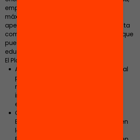
empezando por los institutos de alta y
máxima complejidad, o garantizar la
apertura de los centros educativos hasta
como mínimo las seis de la tarda para que
puedan acoger actividades de apoyo
educativo y aulas de estudio asistido.
El Plan de Gobierno prevé:
Aumentar las dotaciones de personal
para reducir ratios, atender las
necesidades de complejidad e
inclusión, y solucionar déficits
estructurales.
Continuar el despliegue de la Ley de
Educación de Cataluña, incidiendo en
la implementación del Servicio de
Educación de Cataluña, que tenga en