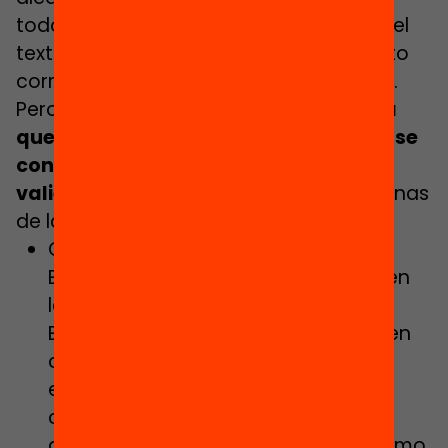
todos los centros” ya está presente en el
texto inicial del apartado del documento
correspondiente a políticas educativas.
Pero, más allá de recoger el reto,
habrá
que ver si en este inicio de legislatura se
concretan unos primeros pasos
valientes y ambiciosos
. Estas son algunas
de las acciones previstas:
Continuar el despliegue de la Ley de
Educación de Cataluña, incidiendo en
la implementación del Servicio de
Educación de Cataluña, que tenga en
cuenta las necesidades de
escolarización y los niveles de
complejidad, con una gestión
descentralizada y autónoma, así como