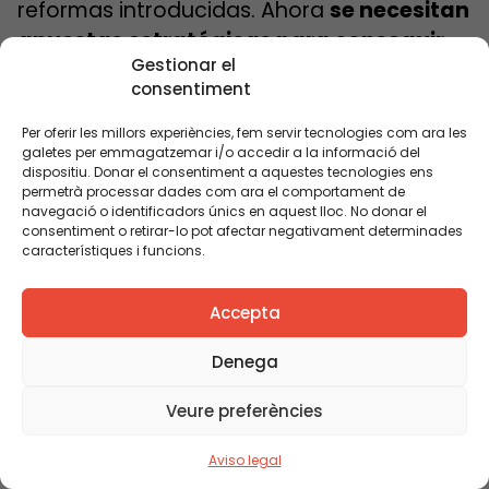
reformas introducidas. Ahora
se necesitan
apuestas estratégicas para conseguir
Gestionar el
que verdaderamente ningún alumno se
consentiment
quede atrás en el progreso educativo
,
sea cual sea su condición
Per oferir les millors experiències, fem servir tecnologies com ara les
galetes per emmagatzemar i/o accedir a la informació del
socioeconómica.
dispositiu. Donar el consentiment a aquestes tecnologies ens
permetrà processar dades com ara el comportament de
Será clave dotar de recursos las
navegació o identificadors únics en aquest lloc. No donar el
consentiment o retirar-lo pot afectar negativament determinades
apuestas estratégicas de
característiques i funcions.
legislatura y empezar a dar
pasos ambiciosos para abordar
Accepta
los principales retos educativos
de país.
Denega
Veure preferències
Como apuntaba Francesc Colomé en el
artículo
De la gestión a la reforma per
Aviso legal
dar un salto en equi
dad
, “4 años son