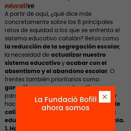
educati
vo
A partir de aquí, ¿qué dice más
concretamente sobre los 6 principales
retos de equidad a los que se enfrenta el
sistema educativo catalán? Retos como
la reducción de la segregación escolar
,
la necesidad de
actualizar nuestro
sistema educativo
y
acabar con el
absentismo y el abandono escolar
. O
frentes también prioritarios como
garantizar un apoyo educativo
para que nadie se quede atrás, avanzar
La Fundació Bofill
hacia
una educación 0-3 universal y de
ahora somos
calidad,
y
eliminar las desigualdades
educativas también fuera de la escuela.
1. Hacer posible un país sin escuelas