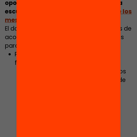
oportunidades educativas fuera de la
escuela y
durante el parón escolar de los
meses de verano.
El documento sí que establece medidas de
acompañamiento y apoyo a las familias
para empoderarlas:
Potenciar la participación de las
familias en el sistema educativo:
Diseño de herramientas y recursos
para promover la participación de
las familias, el impulso de la
corresponsabilidad y el
acompañamiento emocional y
educativo de los hijos e hijas.
Diseño de una estrategia de
comunicación para mejorar la