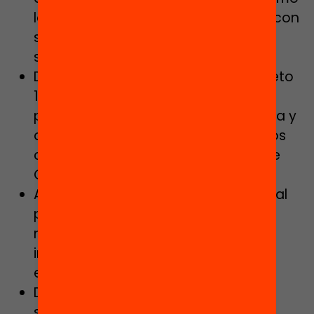
la plena gratuidad de la educación con
suficiencia financiera de los centros
sostenidos con fondos públicos.
Desplegar progresivamente el Decreto
11/2021, de 16 de febrero, de la
programación de la oferta educativa y
del procedimiento de admisión en los
centros del Servicio de Educación de
Cataluña.
Aumentar las dotaciones de personal
para reducir ratios, atender las
necesidades de complejidad e
inclusión, y solucionar déficits
estructurales.
Desplegar, impulsar y hacer
seguimiento del Pacto contra la