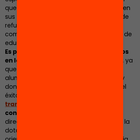
que ayuden a los alumnos a escoger bien
sus itinerarios educativos, actividades de
refuerzo puntual para alcanzar
competencias clave o aulas y servicios de
educación inclusiva, entro otros.
Es prioritario concentrar estos recursos
en los centros de mayor complejidad
, ya
que es donde se concentra más
alumnado con necesidades de apoyo y
donde es más fundamental apuntalar el
éxito educativo. La agenda
Cómo
transformar el sistema educati
vo
concreta algunas medidas
en esta
dirección, como por ejemplo aumentar la
dotación de los departamentos de
orientación de los centros de secundaria,