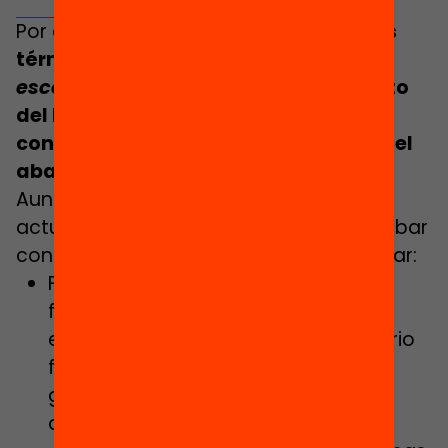
Por este motivo,
es destacable que los
términos
absentismo
y
abandono
escolar
no aparezcan en el documento
del Plan de Gobierno y que no se
contemple un plan de choque contra el
abandono prematuro.
Aun así, sí que se prevén algunas
actuaciones que van en la línea de acabar
con el absentismo y el abandono escolar:
Facilitar itinerarios de escolarización
flexibles, reforzando la orientación
educativa y promoviendo un itinerario
formativo y personalizado para
garantizar el acompañamiento del
alumnado.