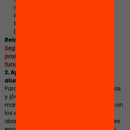
segregación escolar en Cataluña
incorporando esta perspectiva en
todos los programas del
Departamento.
Relacionado: Lee el monográfico
Segregación escolar: ¿cuál es el
problema y qué políticas municipales
funcionan?
2. Apoyo educativo para que ningún
alumno se quede atrás
Para garantizar que todos los niños, niñas
y jóvenes tengan éxito educativo y
mantengan su motivación y el vínculo con
los estudios, hay que ofrecer un amplio
abanico de apoyos educativos. Acciones
especiales de orientación y tutorización