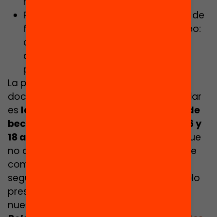
modalidad dual.
Poner en marcha la modalidad dual de
formación profesional para el empleo:
con contrato de formación y
aprendizaje y certificado de
profesionalidad.
La principal medida ausente en el
documento y que habría que contemplar
es
la implementación de un sistema de
becas salario para jóvenes de entre 16 y
18 años de hogares desfavorecidos
que
no abandonen el sistema educativo que
compense el coste de oportunidad de
seguir estudiando. Se trata de un modelo
presente en la mayoría de países de
nuestro entorno.