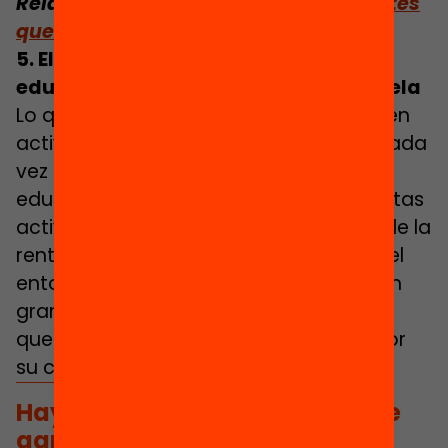
Relacionado:
Invertir en formación antes
que en empleo de baja calidad
5. Eliminar las desigualdades
educativas también fuera de la escuela
Lo que se aprende fuera de la escuela en
actividades extraescolares o de ocio cada
vez es más importante para el éxito
educativo. Pero el poder disfrutar de estas
actividades depende en gran medida de la
renta familiar y de las oportunidades del
entorno, lo que provoca que se generen
grandes desigualdades de aprendizaje
que la escuela no puede compensar por
su cuenta.
Hay que impulsar políticas que
garanticen el acceso a