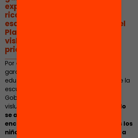
experiencias educativamente
ricas dentro y fuera de la
escuela. Una apuesta que, en el
Plan de Gobierno, no se
vislumbra como un ámbito
prioritario.
Por ello, hay que impulsar políticas que
garanticen el acceso a experiencias
educativamente ricas dentro y fuera de la
escuela. Una apuesta que, en el Plan de
Gobierno, tiene poco peso y no se
vislumbra como un ámbito prioritario.
No
se alude a políticas educativas
encaminadas a garantizar que todos los
niños, niñas y jóvenes tengan acceso a