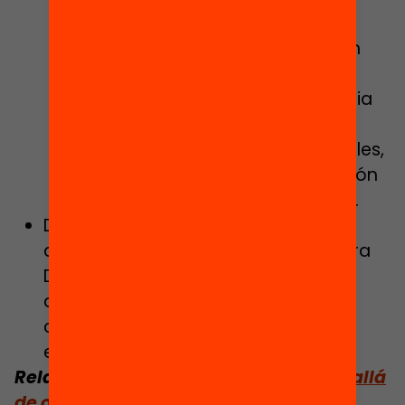
Cataluña para garantizar el
derecho universal a la educación
digital a partir de 5.º de primaria
hasta la educación posobligatoria
con el fin de que el alumnado
alcance las competencias digitales,
así como asegurar la actualización
digital de los centros educativos.
Despliegue del proyecto “Familias
digitales” junto con el Área de Cultura
Digital, elaboración de recursos y
desarrollo de una app propia de
comunicación y acompañamiento
educativo en entornos digitales.
Relacionado:
La escuela híbrida, más allá
de ordenadores e internet