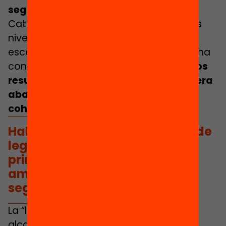
segregadas
Cataluña dispone actualmente de unos
niveles muy elevados de segregación
escolar, y durante la última década no ha
conseguido reducirlos.
Esto empeora los
resultados educativos globales, genera
abandono escolar y deteriora la
cohesión escolar.
Habrá que ver si en este inicio de
legislatura se concretan unos
primeros pasos valientes y
ambiciosos para reducir la
segregación escolar.
La “lucha contra la segregación para
alcanzar la equivalencia en calidad de