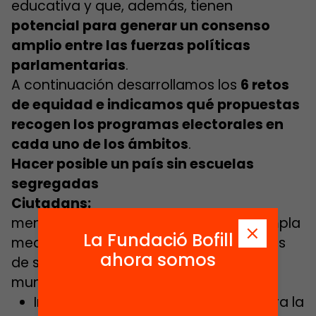
educativa y que, además, tienen
potencial para generar un consenso
amplio entre las fuerzas políticas
parlamentarias
.
A continuación desarrollamos los
6 retos
de equidad e indicamos qué propuestas
recogen los programas electorales en
cada uno de los ámbitos
.
Hacer posible un país sin escuelas
segregadas
Ciutadans:
menciona la segregación, pero contempla
La Fundació Bofill
medidas que pueden agravar los niveles
ahora somos
de segregación escolar en muchos
municipios:
Impulsaremos un Pacto Catalán para la