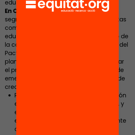
educación”.
En Comú Podem:
aborda el reto de la
segregación escolar y recoge propuestas
como impulsar “un pacto social por la
educación: consensuar con el conjunto de
la comunidad educativa, y en el marco del
Pacto contra la segregación, la
planificación y las medidas para afrontar
el próximo curso escolar y la situación de
emergencia educativa en un contexto de
crecientes desigualdades”.
Revisar el pacto contra la segregación
escolar y sus medidas de desarrollo, y
el diseño de una política pública
educativa municipal para hacer frente
a la segregación.