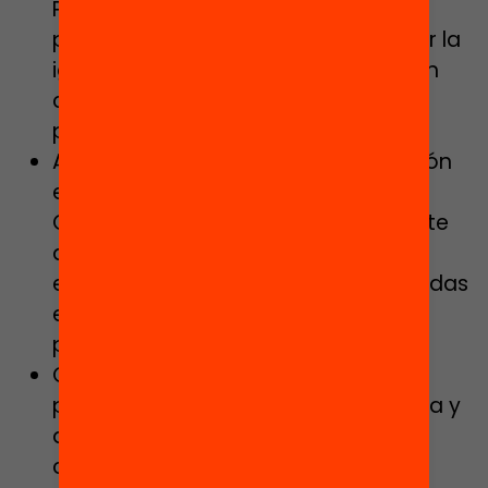
Prever los mecanismos económicos
para hacer posible esta apuesta por la
igualdad de oportunidades. Tener en
cuenta la demanda social en la
programación educativa.
Aplicar el Pacto contra la segregación
escolar, promovido por el Síndic de
Greuges y firmado por la mayor parte
de los agentes de la comunidad
educativa, implementando las medidas
económicas y logísticas necesarias
para hacerlo posible.
Garantizar que el nuevo Decreto de
programación de la oferta educativa y
de admisiones y el Decreto de
conciertos sean respetuosos con la