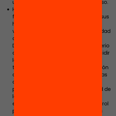
una nueva ley educativa de consenso.
Haremos efectivo el derecho de las
familias a escoger la educación de sus
hijos, renovaremos los conciertos
vigentes y garantizaremos la gratuidad
de la educación concertada.
Defenderemos la aplicación del criterio
de demanda social a la hora de decidir
la renovación de los conciertos y
trabajaremos para que la financiación
que reciben las escuelas concertadas
cubra las inversiones necesarias. En
paralelo, velaremos por la gratuidad de
la educación concertada,
estableciendo mecanismos de control
para evitar el cobro por parte de los