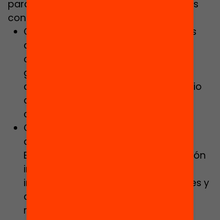
para todo el alumnado”. Como medidas
concretas, incluye:
Garantizar el acceso equitativo a las
actividades complementarias, las
colonias y las salidas escolares, la
gratuidad del material escolar y la
ampliación del alumnado beneficiario
de la gratuidad del servicio de
comedor escolar.
Crear una Oficina del Gobierno,
dependiente del Departamento de
Educación, para la mejor coordinación
interdepartamental e
interadministrativa (servicios sociales y
de salud, entre otros) con el fin de
mejorar procedimientos como, por