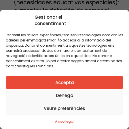
(necesidades educativas especiales):
aumentar la dotación de personal
Gestionar el
docente y no docente para reforzar la
consentiment
atención educativa del alumnado con
NEE en las escuelas y los institutos,
Per oferir les millors experiències, fem servir tecnologies com ara les
galetes per emmagatzemar i/o accedir a la informació del
tanto en horario lectivo como en
dispositiu. Donar el consentiment a aquestes tecnologies ens
horario no lectivo (salidas y colonias,
permetrà processar dades com ara el comportament de
navegació o identificadors únics en aquest lloc. No donar el
espacio de comedor, extraescolares,
consentiment o retirar-lo pot afectar negativament determinades
etc.); ampliar la formación permanente
característiques i funcions.
de los docentes para afrontar las
nuevas necesidades presentes de
Accepta
manera creciente a las aulas; publicar
Denega
un mapa de recursos de la escuela
inclusiva para que estos se desplacen
Veure preferències
allí donde esté el alumnado y no al
Aviso legal
revés, e impulsar una campaña dirigida