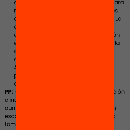
alumnado del territorio, legislando para
romper vínculos y contratos públicos
con entidades educativas privadas. La
existencia de escuelas privadas y
concertadas favorece la segregación
escolar porque ofrece a las familias la
oportunidad de la libre elección de
centro por motivos discriminatorios.
Además, son una herramienta que
perpetúa la jerarquización social en
detrimento de las clases populares.
PP:
no contempla el reto de la segregación
e incluye en su programa medidas que
aumentarían los niveles de segregación
escolar. Sí que propone garantizar a las
familias vulnerables la gratuidad de los