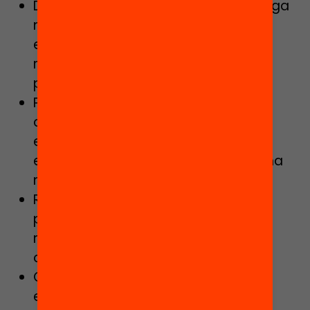
Detectaremos al alumnado que tenga
necesidades específicas de apoyo
educativo y garantizaremos los
recursos educativos y comunitarios
para darle respuesta.
Priorizaremos las actualizaciones en
centros de alta complejidad,
estableciendo medidas de
equivalencia entre los centros de una
misma zona educativa.
Reforzaremos y potenciaremos
proyectos educativos singulares y
referentes en centros de alta
complejidad.
Garantizaremos la sostenibilidad
económica de todos los centros