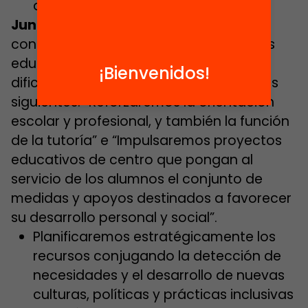
desfavorecidos.
Junts:
contempla el reto de garantizar apoyos
educativos para los alumnos con más
¡Bienvenidos!
dificultades. Recogen medidas como las
siguientes: “Reforzaremos la orientación
escolar y profesional, y también la función
de la tutoría” e “Impulsaremos proyectos
educativos de centro que pongan al
servicio de los alumnos el conjunto de
medidas y apoyos destinados a favorecer
su desarrollo personal y social”.
Planificaremos estratégicamente los
recursos conjugando la detección de
necesidades y el desarrollo de nuevas
culturas, políticas y prácticas inclusivas