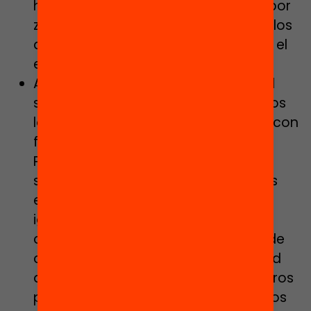
hijos, lo que evitará la segregación por
zona de residencia, que perjudica a los
alumnos con mayor desventaja por el
entorno socioeducativo.
Avanzaremos hacia la gratuidad del
servicio de comedor escolar en todos
los centros educativos mantenidos con
fondos públicos de Cataluña.
Promoveremos la implantación del
servicio de comedor en más centros
educativos como recurso para la
igualdad de oportunidades y la
conciliación. Se prepararán menús de
calidad con alimentos de proximidad
de nuestro campo, nutritivos y seguros
para la salud, y se educará a los niños