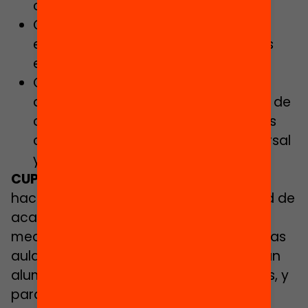
centros.
Garantizar la gratuidad de las
enseñanzas universales en todas las
etapas.
Garantizar el acceso a una
alimentación suficiente, equilibrada, de
calidad y de proximidad en todos los
centros educativos, de forma universal
y gratuita.
CUP:
hace referencia explícita a la necesidad de
acabar con la segregación. Señala
medidas concretas para desmasificar las
aulas y los centros donde se concentran
alumnos con NEE por diferentes motivos, y
para promover la diversidad dentro del