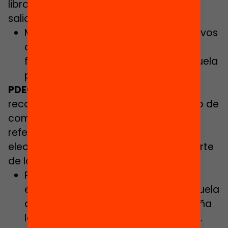
libros de texto, el material escolar y las
salidas incluidas en el currículo.
Mejoraremos los conciertos educativos
con el objetivo de igualar la
financiación con la media de la escuela
pública.
PDECAT:
recoge en su programa electoral el reto de
combatir la segregación escolar, con
referencias a mantener “la libertad de
elección de proyecto educativo por parte
de las familias”. Proponen:
Promover una escolarización
equilibrada, que refleje en cada escuela
del Servicio de Educación de Cataluña
la realidad sociocultural del entorno.