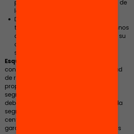
partiendo del estudio sobre el coste de
la plaza escolar.
Dotaremos de recursos adicionales
tanto a los centros como a los alumnos
que más lo necesiten, en función de su
complejidad y su realidad
socioeconómica.
Esquerra:
contempla en su programa la necesidad
de reducir la segregación escolar y
propone “desarrollar el Pacto contra la
segregación escolar en Cataluña, que
deberá ser la hoja de ruta para reducir la
segregación escolar territorial y entre
centros educativos, con el fin de
garantizar la igualdad de oportunidades