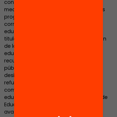
contra la segregación” y concreta
medidas como “recuperar los contratos
programa para profundizar en la
corresponsabilidad de los centros
educativos, independientemente de su
titularidad; trabajar por la no renovación
de los conciertos en los centros
educativos que segregan por sexo;
recuperar la sexta hora en los centros
públicos para compensar las
desigualdades educativas y fomentar
refuerzos o actividades educativas
complementarias en los centros
educativos; reforzar el Servicio Público de
Educación tal como marca la LEC y
avanzar en la gratuidad real de la