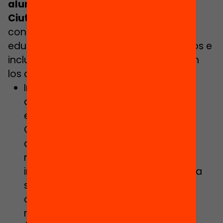
alumno se quede atrás
Ciutadans:
contempla el reto de reforzar el apoyo
educativo en los centros desfavorecidos e
incluye propuestas, poniendo el foco en
los centros de educación especial:
Incrementaremos los recursos
destinados a centros de educación
especial tras años de desatención.
Garantizaremos que esos centros
dispongan de todos los recursos
necesarios, como, por ejemplo,
intérpretes de lengua de signos, para
seguir ofreciendo una atención de
calidad a todos los alumnos con
necesidades educativas especiales