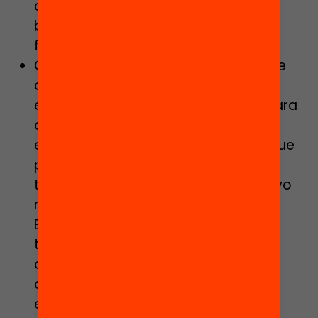
centros concertados de cuotas sin
base legal que puedan excluir a las
familias con menos recursos.
Cubriremos el cien por cien del coste
del transporte escolar y
estableceremos nuevos servicios para
contrarrestar la segregación
educativa. Ninguna familia tendrá que
pagar nada por el servicio de
transporte a ningún centro educativo
mantenido con fondos públicos.
Estableceremos nuevas líneas de
transporte escolar entre zonas
diferentes para hacer efectivo el
derecho de todas las familias a
escoger el centro educativo de sus