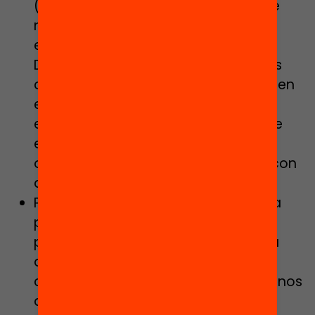
(ACNEES), sobre todo a aquellos que
necesitan una atención muy
especializada e individualizada.
Defenderemos la existencia de estos
centros dentro de un sistema mixto en
el que las familias puedan escoger
entre la escolarización en centros de
educación especial, en centros
ordinarios con apoyo o en centros con
aulas específicas de apoyo.
Pondremos en marcha un programa
para aumentar el número de
profesores de apoyo y atención a la
diversidad, especialmente en los
centros con mayor número de alumnos
de entornos socioeconómicos