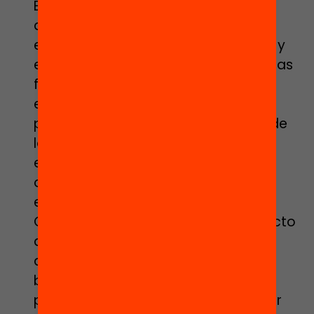
Educación que plante cara a los
atropellos de la LOMLOE sobre el
español y la educación concertada y
especial. Blindaremos la libertad de las
familias para escoger si quieren
escolarizar a sus hijos en un centro
público o concertado y, en el caso de
los alumnos con necesidades
educativas especiales, en un centro
ordinario con apoyos o en uno de
educación especial. Exigiremos al
Gobierno central que impulse un Pacto
de Estado para la Educación que
derogue la LOMLOE y establezca las
bases para un amplio consenso
político y social con el fin de aprobar