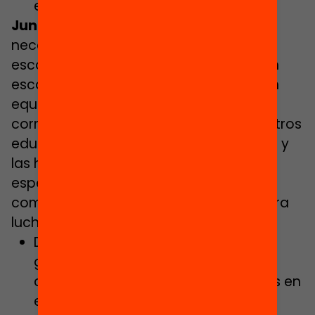
en hábitos saludables.
Junts:
recoge en su programa la
necesidad de combatir la segregación
escolar: “Combatiremos la segregación
escolar apostando por una distribución
equilibrada del alumnado, con la
corresponsabilización de todos los centros
educativos, dotándolos de los recursos y
las herramientas necesarias,
especialmente a los de mayor
complejidad”. Y concretan medidas para
luchar contra la segregación escolar:
Desarrollaremos instrumentos de
gobernanza local que faciliten la
corresponsabilización de los centros en
el marco de las zonas educativas.