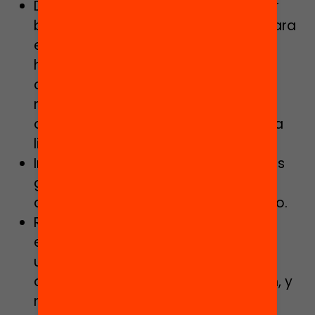
Desarrollar una planificación escolar
basada en la zonificación escolar para
establecer zonas y escuelas
heterogéneas, que evite las
concentraciones de alumnado en
riesgo educativo y que modere las
opciones de elección de centro para
limitar sus efectos segregadores.
Implementar una reducción de ratios
generalizada, especialmente en
contextos de descenso demográfico.
Revisar el contenido del decreto de
escuela inclusiva, con vistas a su
utilización como instrumento en el
diseño de los modelos de detección, y
mejorar el decreto de admisión de