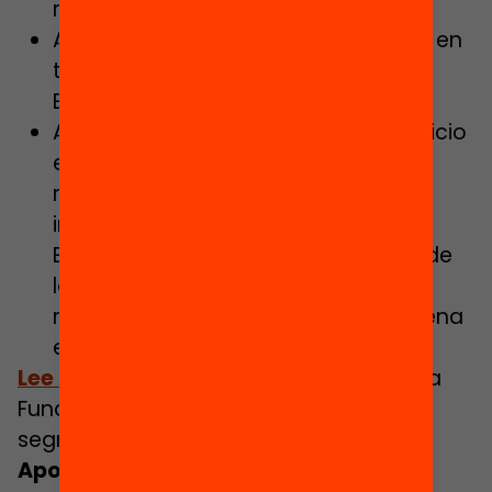
realidad de la escuela concertada.
Avanzar hacia la gratuidad efectiva en
todos los centros del Servicio de
Educación de Cataluña.
Alcanzar la plena gratuidad del servicio
educativo, en todos los centros que
reciben fondos públicos. En la
infrafinanciación del Servicio de
Educación de Cataluña radica uno de
los principales retos que hay que
resolver, en la lucha a favor de la plena
equidad.
Lee las medidas
que proponemos en la
Fundació Bofill para combatir la
segregación escolar.
Apoyo educativo para que ningún