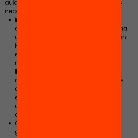
aula ordinaria, asegurando los recursos
necesarios para afrontarla.
Impulsar la diversidad en el aula
ordinaria con medidas que eviten una
alta concentración de alumnado con
NEE (necesidades educativas
especiales: familias vulnerables, en
riesgo de exclusión social, recién
llegadas, etcétera) en un mismo
centro, estableciendo un sistema de
cuotas que garantice un reparto
equitativo, justo e igualitario del
alumnado con NEE en los distintos
centros.
Garantizar el acceso universal y
gratuito a la educación a todo el