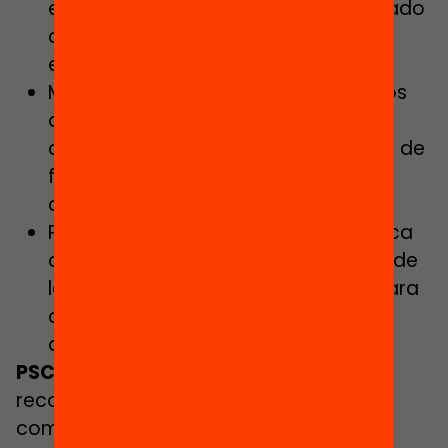
ejemplo, la identificación del alumnado
con necesidades educativas
específicas.
Mejorar la financiación de los centros
del Servicio Educativo de Cataluña,
aplicando fórmulas más equitativas de
financiación y también teniendo en
cuenta los niveles de complejidad.
Promover una financiación asimétrica
adaptada a las necesidades reales de
los centros y a su contexto social para
ofrecer la atención educativa
adecuada a todo el alumnado.
PSC:
recoge en su programa el “máximo
compromiso con la equidad y la lucha