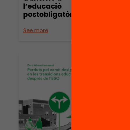
l’educació
crea
postobligatòria
See more
See m