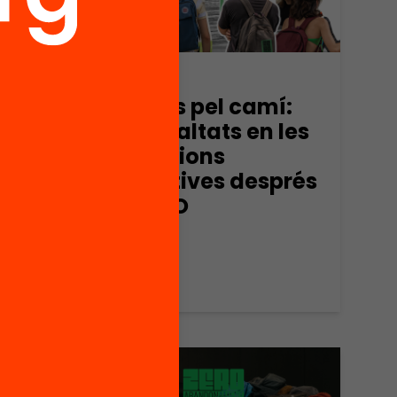
Publicació
 xoc
Perduts pel camí:
desigualtats en les
nt
transicions
ur a
educatives després
de l’ESO
See more