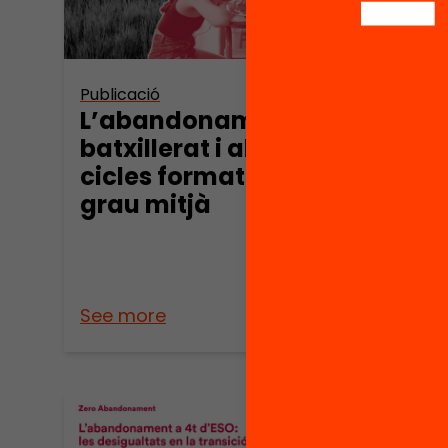
Publicació
Publica
L’abandonament al
Doss
batxillerat i als
Més 
cicles formatius de
alu
grau mitjà
aba
any e
For
Prof
See more
See m