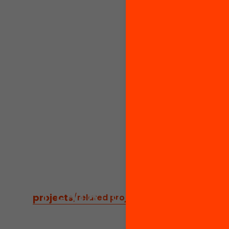
knowled
consequ
proposa
specific
The con
out as 
equity 
the tho
early w
outlooks
projects
/
related projects