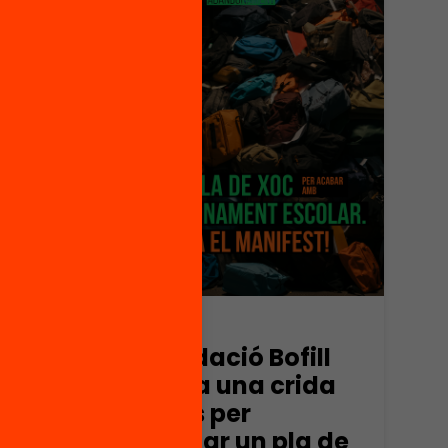
Publicació
nt
La Fundació Bofill
ur a
engega una crida
de país per
la
reclamar un pla de