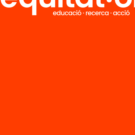
Publicació
ció
Una agenda de
ier de premsa:
contra
de 13.000
l’abandoname
mnes
escolar premat
ndonen cada
Catalunya
l batxillerat i la
mació
essional
ore
See more