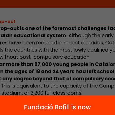
op-out
rop-out is one of the foremost challenges fa
talan educational system
. Although the early
ures have been reduced in recent decades, Cat
ads the countries with the most lowly qualified 
without post-compulsory education.
ar more than 97,000 young people in Catalo
 the ages of 18 and 24 years had left school
t any degree beyond that of compulsory se
. This is equivalent to the capacity of the Cam
 stadium, or 3,200 full classrooms.
nomic crises, educational policies such as the
Fundació Bofill is now
t reducing the repeating of grades, the sustain
ulsory secondary school graduations, and the