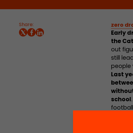
Share:
zero dr
Early d
the Ca
out fig
still le
people 
Last ye
between
withou
school
football
The eco
aimed a
in comp