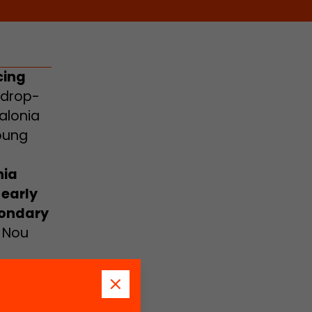
cing
 drop-
alonia
young
nia
 early
condary
p Nou
 ones
ed rise