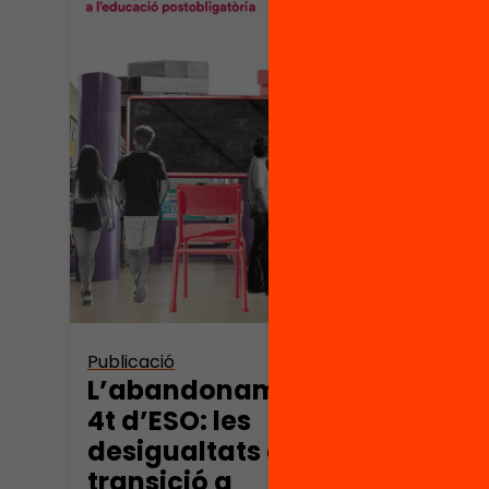
Publicació
Publica
L’abandonament a
Ombr
4t d’ESO: les
una 
desigualtats en la
d’a
transició a
esco