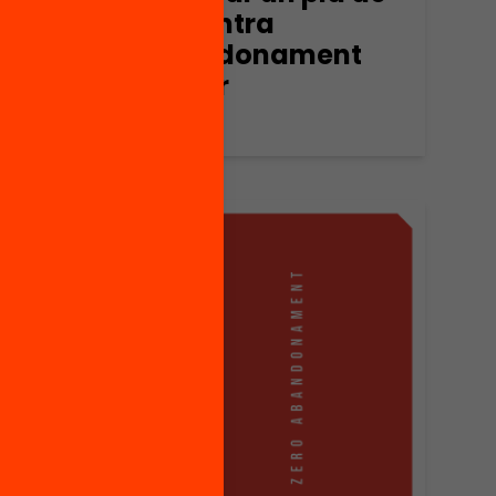
xoc contra
l’abandonament
escolar
See more