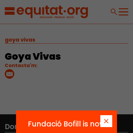
goya vivas
Goya Vivas
Contacta'm:
Fundació Bofill is now
Don't miss anything.