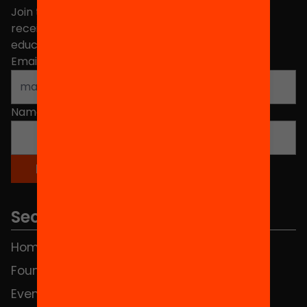
Join the more than 40,000 people who already
receive news about initiatives and projects for
educational change in Catalonia.
Email address
*
Name
*
Sections
Home
FAQS
Foundation
HUB Social
Events
Contact