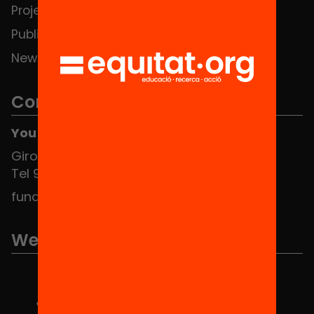
Projects
Publications and videos
News
Contact
You can find us at the Social HUB
Girona 34, interior 08010 Barcelona
Tel 934 588 700
fundacio@equitat.org
We are part of...