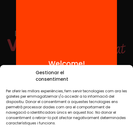
Welcome!
Social Media
Gestionar el
consentiment
Per oferir les millors experiències, fem servir tecnologies com ara les
TW
YTB
IG
FB
IN
galetes per emmagatzemar i/o accedir a la informació del
dispositiu. Donar el consentiment a aquestes tecnologies ens
permetrà processar dades com ara el comportament de
navegació o identificadors únics en aquest lloc. No donar el
consentiment o retirar-lo pot afectar negativament determinades
Legal Notice
Cookie Policy
característiques i funcions.