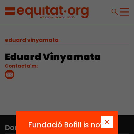
eduard vinyamata
Eduard Vinyamata
Contacta'm:
Fundació Bofill is now
Don't miss anything.