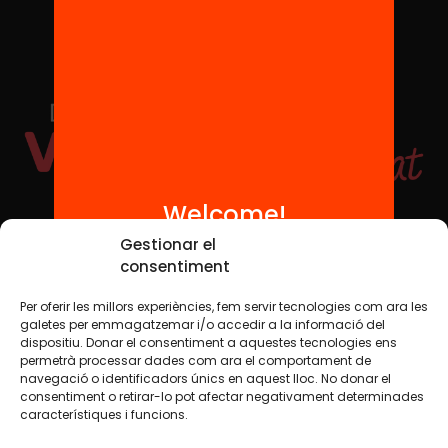
Welcome!
Social Media
Gestionar el
consentiment
Per oferir les millors experiències, fem servir tecnologies com ara les
TW
YTB
IG
FB
IN
galetes per emmagatzemar i/o accedir a la informació del
dispositiu. Donar el consentiment a aquestes tecnologies ens
permetrà processar dades com ara el comportament de
navegació o identificadors únics en aquest lloc. No donar el
consentiment o retirar-lo pot afectar negativament determinades
Legal Notice
Cookie Policy
característiques i funcions.