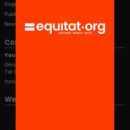
Projects
Publications and videos
News
Contact
You can find us at the Social HUB
Girona 34, interior 08010 Barcelona
Tel 934 588 700
fundacio@equitat.org
We are part of...