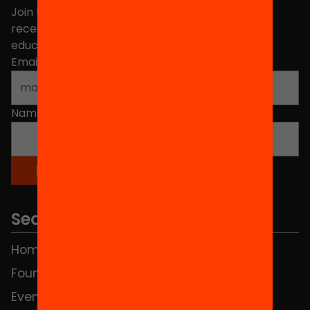
Join the more than 40,000 people who already
receive news about initiatives and projects for
educational change in Catalonia.
Email address
*
Name
*
Sections
Home
FAQS
Foundation
HUB Social
Events
Contact