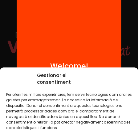
Welcome!
Social Media
Gestionar el
consentiment
Per oferir les millors experiències, fem servir tecnologies com ara les
TW
YTB
IG
FB
IN
galetes per emmagatzemar i/o accedir a la informació del
dispositiu. Donar el consentiment a aquestes tecnologies ens
permetrà processar dades com ara el comportament de
navegació o identificadors únics en aquest lloc. No donar el
consentiment o retirar-lo pot afectar negativament determinades
Legal Notice
Cookie Policy
característiques i funcions.