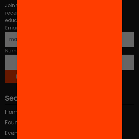
Join the more than 40,000 people who already
receive news about initiatives and projects for
educational change in Catalonia.
Email address
*
Name
*
Sections
Home
FAQS
Foundation
HUB Social
Events
Contact