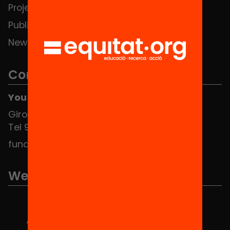
Projects
Publications and videos
News
Contact
You can find us at the Social HUB
Girona 34, interior 08010 Barcelona
Tel 934 588 700
fundacio@equitat.org
We are part of...