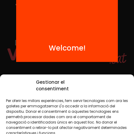
Welcome!
Social Media
Gestionar el
consentiment
Per oferir les millors experiències, fem servir tecnologies com ara les
TW
YTB
IG
FB
IN
galetes per emmagatzemar i/o accedir a la informació del
dispositiu. Donar el consentiment a aquestes tecnologies ens
permetrà processar dades com ara el comportament de
navegació o identificadors únics en aquest lloc. No donar el
consentiment o retirar-lo pot afectar negativament determinades
Legal Notice
Cookie Policy
característiques i funcions.