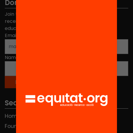
Don't miss anything.
Join the more than 40,000 people who already
receive news about initiatives and projects for
educational change in Catalonia.
Email address
*
Name
*
Sections
Home
FAQS
Foundation
HUB Social