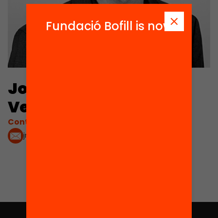
Fundació Bofill is now
Josep Maria Vilalta
Verdú
Contacta'm:
jmvilalta@acup.cat