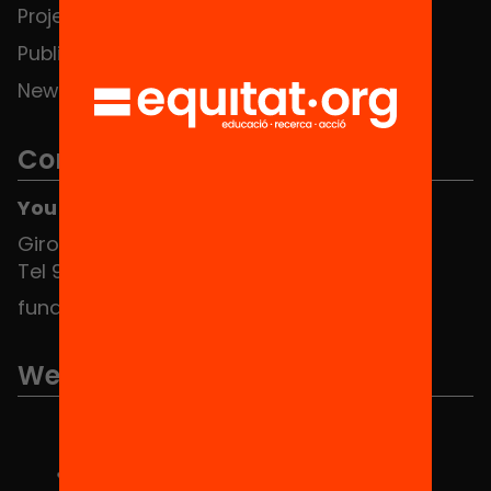
Projects
Publications and videos
News
Contact
You can find us at the Social HUB
Girona 34, interior 08010 Barcelona
Tel 934 588 700
fundacio@equitat.org
We are part of...