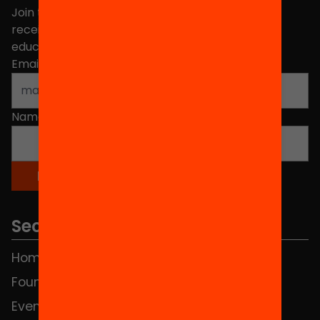
Join the more than 40,000 people who already
receive news about initiatives and projects for
educational change in Catalonia.
Email address
*
Name
*
Sections
Home
FAQS
Foundation
HUB Social
Events
Contact