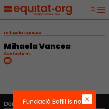
mihaela vancea
Mihaela Vancea
Contacta'm:
Fundació Bofill is now
Don't miss anything.