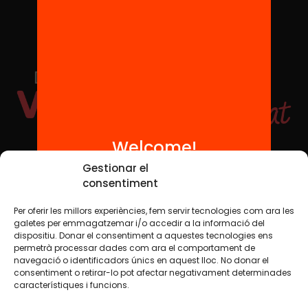
Welcome!
Social Media
Gestionar el
consentiment
Per oferir les millors experiències, fem servir tecnologies com ara les
TW
YTB
IG
FB
IN
galetes per emmagatzemar i/o accedir a la informació del
dispositiu. Donar el consentiment a aquestes tecnologies ens
permetrà processar dades com ara el comportament de
navegació o identificadors únics en aquest lloc. No donar el
consentiment o retirar-lo pot afectar negativament determinades
Legal Notice
Cookie Policy
característiques i funcions.