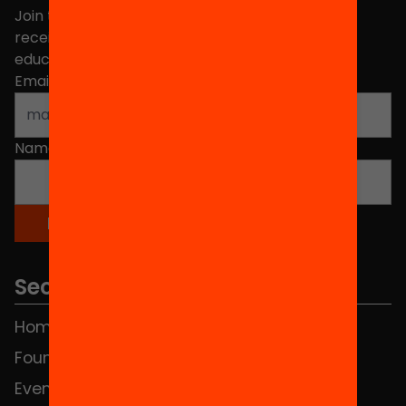
Join the more than 40,000 people who already
receive news about initiatives and projects for
educational change in Catalonia.
Email address
*
Name
*
Sections
Home
FAQS
Foundation
HUB Social
Events
Contact