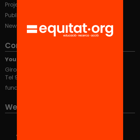
Projects
Publications and videos
News
Contact
You can find us at the Social HUB
Girona 34, interior 08010 Barcelona
Tel 934 588 700
fundacio@equitat.org
We are part of...