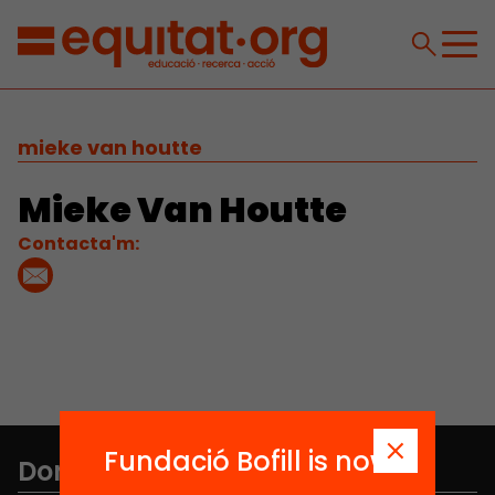
mieke van houtte
Mieke Van Houtte
Contacta'm:
Fundació Bofill is now
Don't miss anything.