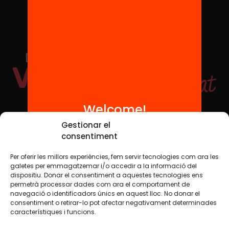
Welcome!
Social Media
Gestionar el
consentiment
Per oferir les millors experiències, fem servir tecnologies com ara les
TW
YTB
IG
FB
IN
galetes per emmagatzemar i/o accedir a la informació del
dispositiu. Donar el consentiment a aquestes tecnologies ens
permetrà processar dades com ara el comportament de
navegació o identificadors únics en aquest lloc. No donar el
consentiment o retirar-lo pot afectar negativament determinades
Legal Notice
Cookie Policy
característiques i funcions.