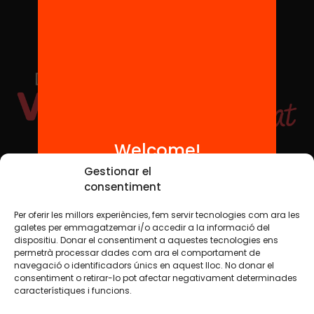
Welcome!
Social Media
Gestionar el
consentiment
Per oferir les millors experiències, fem servir tecnologies com ara les
TW
YTB
IG
FB
IN
galetes per emmagatzemar i/o accedir a la informació del
dispositiu. Donar el consentiment a aquestes tecnologies ens
permetrà processar dades com ara el comportament de
navegació o identificadors únics en aquest lloc. No donar el
consentiment o retirar-lo pot afectar negativament determinades
Legal Notice
Cookie Policy
característiques i funcions.