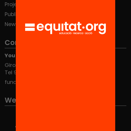
Projects
Publications and videos
News
Contact
You can find us at the Social HUB
Girona 34, interior 08010 Barcelona
Tel 934 588 700
fundacio@equitat.org
We are part of...