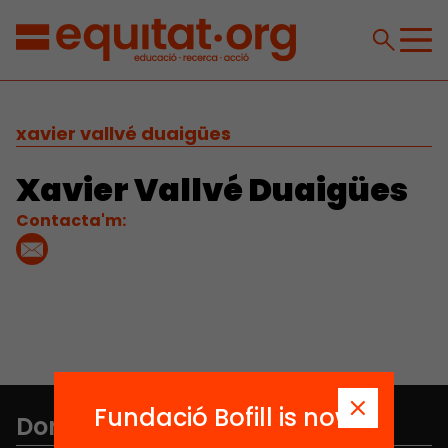
xavier vallvé duaigües
Xavier Vallvé Duaigües
Contacta'm:
Fundació Bofill is now
Don't miss anything.