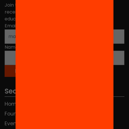
Join the more than 40,000 people who already
receive news about initiatives and projects for
educational change in Catalonia.
Email address
*
Name
*
Sections
Home
FAQS
Foundation
HUB Social
Events
Contact