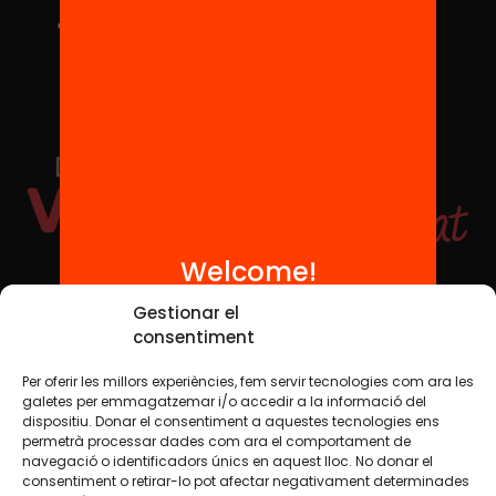
Welcome!
Social Media
Gestionar el
consentiment
Per oferir les millors experiències, fem servir tecnologies com ara les
TW
YTB
IG
FB
IN
galetes per emmagatzemar i/o accedir a la informació del
dispositiu. Donar el consentiment a aquestes tecnologies ens
permetrà processar dades com ara el comportament de
navegació o identificadors únics en aquest lloc. No donar el
consentiment o retirar-lo pot afectar negativament determinades
Legal Notice
Cookie Policy