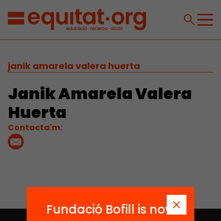
janik amarela valera huerta
Janik Amarela Valera
Huerta
Contacta'm:
Fundació Bofill is now