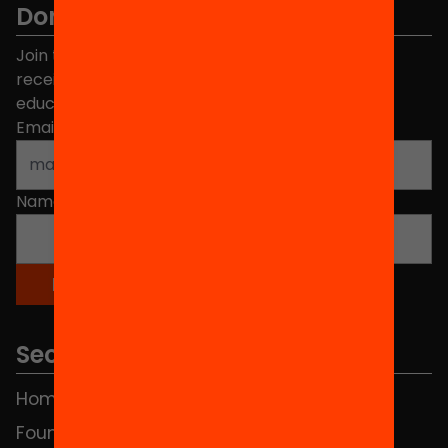
Don't miss anything.
Join the more than 40,000 people who already
receive news about initiatives and projects for
educational change in Catalonia.
Email address
*
Name
*
Sections
Home
FAQS
Foundation
HUB Social