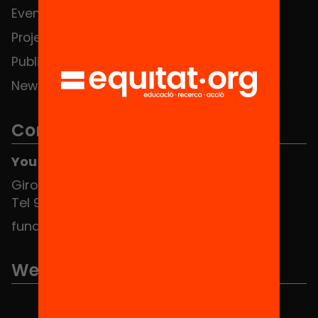
Events
Contact
Projects
Publications and videos
News
Contact
You can find us at the Social HUB
Girona 34, interior 08010 Barcelona
Tel 934 588 700
fundacio@equitat.org
We are part of...