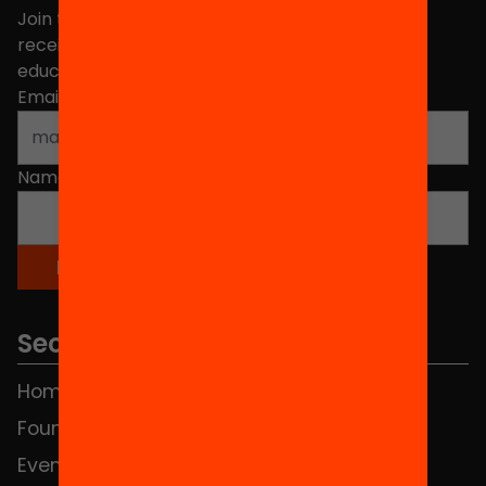
Join the more than 40,000 people who already
receive news about initiatives and projects for
educational change in Catalonia.
Email address
*
Name
*
Sections
Home
FAQS
Foundation
HUB Social
Events
Contact