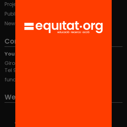
Projects
Publications and videos
News
Contact
You can find us at the Social HUB
Girona 34, interior 08010 Barcelona
Tel 934 588 700
fundacio@equitat.org
We are part of...