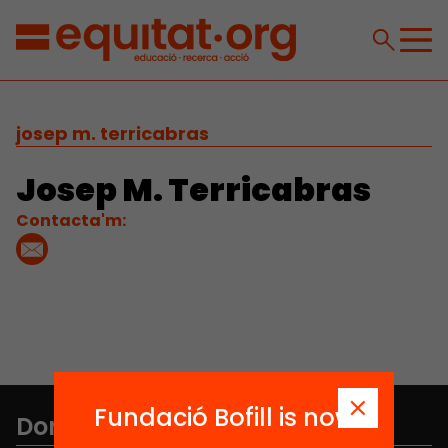
josep m. terricabras
Josep M. Terricabras
Contacta'm:
Fundació Bofill is now
Don't miss anything.