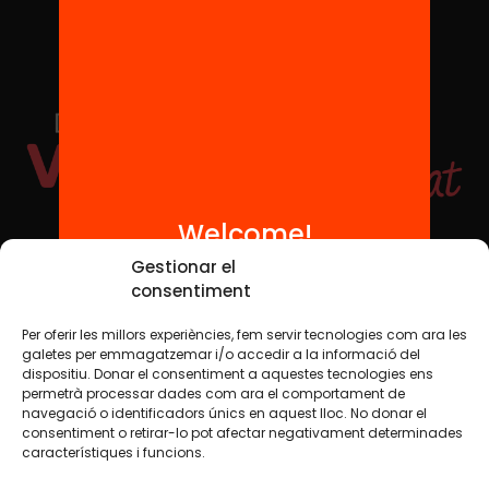
Welcome!
Social Media
Gestionar el
consentiment
Per oferir les millors experiències, fem servir tecnologies com ara les
TW
YTB
IG
FB
IN
galetes per emmagatzemar i/o accedir a la informació del
dispositiu. Donar el consentiment a aquestes tecnologies ens
permetrà processar dades com ara el comportament de
navegació o identificadors únics en aquest lloc. No donar el
consentiment o retirar-lo pot afectar negativament determinades
Legal Notice
Cookie Policy
característiques i funcions.