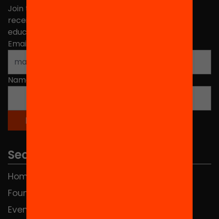
Join the more than 40,000 people who already
receive news about initiatives and projects for
educational change in Catalonia.
Email address
*
Name
*
Sections
Home
FAQS
Foundation
HUB Social
Events
Contact