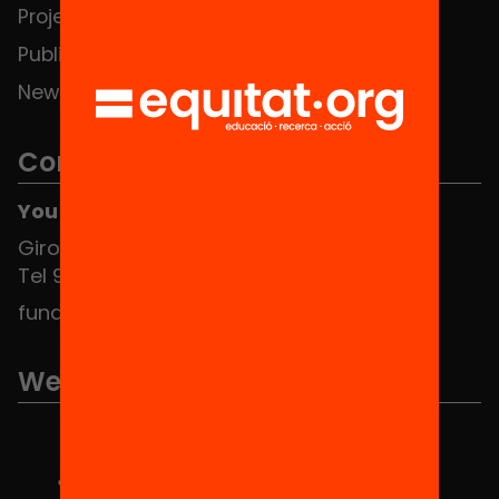
Projects
Publications and videos
News
Contact
You can find us at the Social HUB
Girona 34, interior 08010 Barcelona
Tel 934 588 700
fundacio@equitat.org
We are part of...