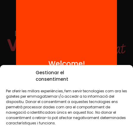
Welcome!
Social Media
Gestionar el
consentiment
Per oferir les millors experiències, fem servir tecnologies com ara les
TW
YTB
IG
FB
IN
galetes per emmagatzemar i/o accedir a la informació del
dispositiu. Donar el consentiment a aquestes tecnologies ens
permetrà processar dades com ara el comportament de
navegació o identificadors únics en aquest lloc. No donar el
consentiment o retirar-lo pot afectar negativament determinades
Legal Notice
Cookie Policy
característiques i funcions.