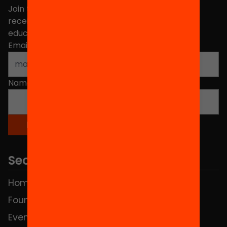
Join the more than 40,000 people who already
receive news about initiatives and projects for
educational change in Catalonia.
Email address
*
Name
*
Sections
Home
FAQS
Foundation
HUB Social
Events
Contact