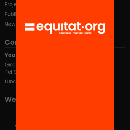
Projects
Publications and videos
News
Contact
You can find us at the Social HUB
Girona 34, interior 08010 Barcelona
Tel 934 588 700
fundacio@equitat.org
We are part of...