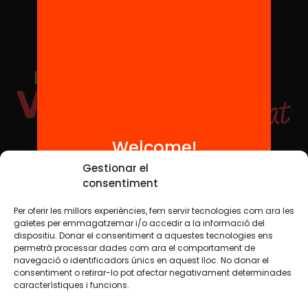
Welcome!
Social Media
Gestionar el
consentiment
Per oferir les millors experiències, fem servir tecnologies com ara les
TW
YTB
IG
FB
IN
galetes per emmagatzemar i/o accedir a la informació del
dispositiu. Donar el consentiment a aquestes tecnologies ens
permetrà processar dades com ara el comportament de
navegació o identificadors únics en aquest lloc. No donar el
consentiment o retirar-lo pot afectar negativament determinades
Legal Notice
Cookie Policy
característiques i funcions.