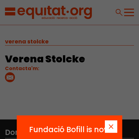
verena stolcke
Verena Stolcke
Contacta'm:
Fundació Bofill is now
Don't miss anything.