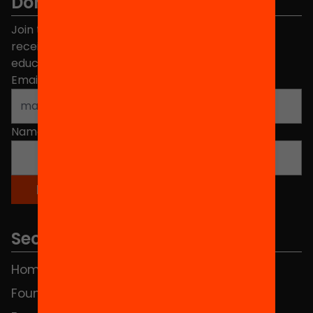
Don't miss anything.
Join the more than 40,000 people who already
receive news about initiatives and projects for
educational change in Catalonia.
Email address
*
Name
*
Sections
Home
FAQS
Foundation
HUB Social