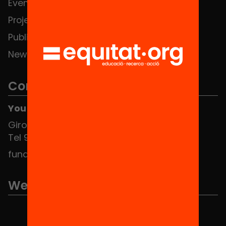
Events
Contact
Projects
Publications and videos
News
Contact
You can find us at the Social HUB
Girona 34, interior 08010 Barcelona
Tel 934 588 700
fundacio@equitat.org
We are part of...