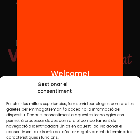
Welcome!
Social Media
Gestionar el
consentiment
Per oferir les millors experiències, fem servir tecnologies com ara les
TW
YTB
IG
FB
IN
galetes per emmagatzemar i/o accedir a la informació del
dispositiu. Donar el consentiment a aquestes tecnologies ens
permetrà processar dades com ara el comportament de
navegació o identificadors únics en aquest lloc. No donar el
consentiment o retirar-lo pot afectar negativament determinades
Legal Notice
Cookie Policy
característiques i funcions.