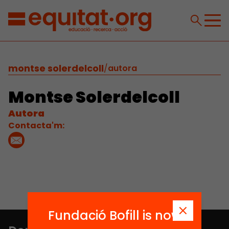
montse solerdelcoll
/
autora
Montse Solerdelcoll
Autora
Contacta'm:
Fundació Bofill is now