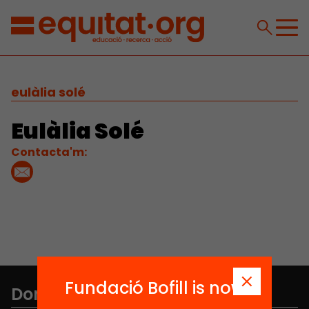
eulàlia solé
Eulàlia Solé
Contacta'm:
Fundació Bofill is now
Don't miss anything.