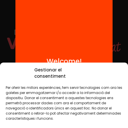
Welcome!
Social Media
Gestionar el
consentiment
Per oferir les millors experiències, fem servir tecnologies com ara les
TW
YTB
IG
FB
IN
galetes per emmagatzemar i/o accedir a la informació del
dispositiu. Donar el consentiment a aquestes tecnologies ens
permetrà processar dades com ara el comportament de
navegació o identificadors únics en aquest lloc. No donar el
consentiment o retirar-lo pot afectar negativament determinades
Legal Notice
Cookie Policy
característiques i funcions.