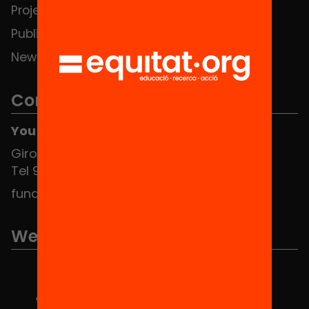
Projects
Publications and videos
News
Contact
You can find us at the Social HUB
Girona 34, interior 08010 Barcelona
Tel 934 588 700
fundacio@equitat.org
We are part of...