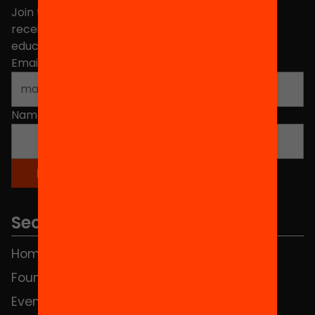
Join the more than 40,000 people who already
receive news about initiatives and projects for
educational change in Catalonia.
Email address
*
Name
*
Sections
Home
FAQS
Foundation
HUB Social
Events
Contact