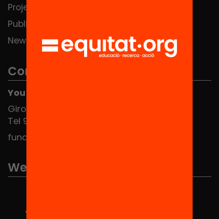
Projects
Publications and videos
News
Contact
You can find us at the Social HUB
Girona 34, interior 08010 Barcelona
Tel 934 588 700
fundacio@equitat.org
We are part of...