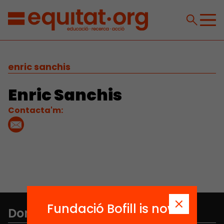
enric sanchis
Enric Sanchis
Contacta'm:
Fundació Bofill is now
Don't miss anything.