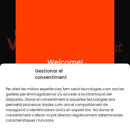
Welcome!
Social Media
Gestionar el
consentiment
Per oferir les millors experiències, fem servir tecnologies com ara les
TW
YTB
IG
FB
IN
galetes per emmagatzemar i/o accedir a la informació del
dispositiu. Donar el consentiment a aquestes tecnologies ens
permetrà processar dades com ara el comportament de
navegació o identificadors únics en aquest lloc. No donar el
consentiment o retirar-lo pot afectar negativament determinades
Legal Notice
Cookie Policy
característiques i funcions.