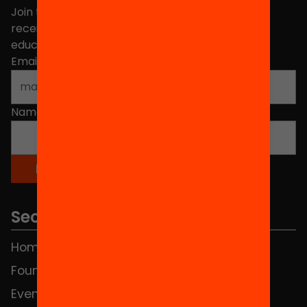
Join the more than 40,000 people who already
receive news about initiatives and projects for
educational change in Catalonia.
Email address
*
Name
*
Sections
Home
FAQS
Foundation
HUB Social
Events
Contact