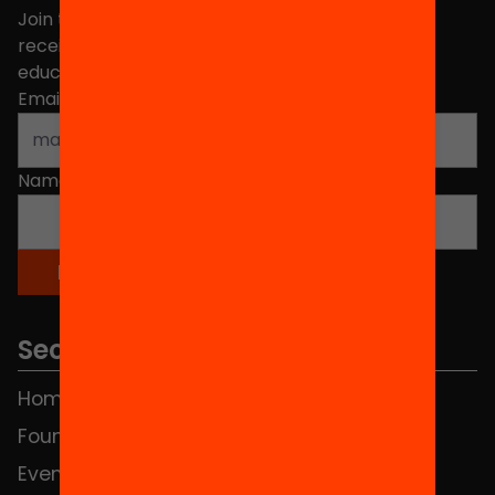
Join the more than 40,000 people who already
receive news about initiatives and projects for
educational change in Catalonia.
Email address
*
Name
*
Sections
Home
FAQS
Foundation
HUB Social
Events
Contact