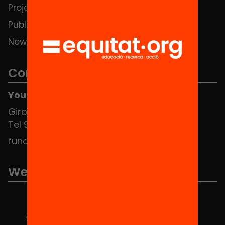
Projects
Publications and videos
News
Contact
You can find us at the Social HUB
Girona 34, interior 08010 Barcelona
Tel 934 588 700
fundacio@equitat.org
We are part of...