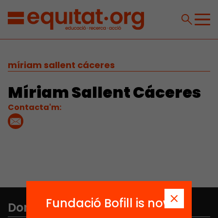
míriam sallent cáceres
Míriam Sallent Cáceres
Contacta'm:
Fundació Bofill is now
Don't miss anything.