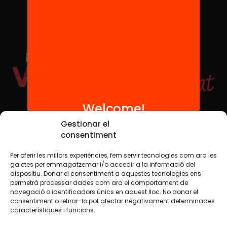
Welcome!
Social Media
Gestionar el
consentiment
Per oferir les millors experiències, fem servir tecnologies com ara les
TW
YTB
IG
FB
IN
galetes per emmagatzemar i/o accedir a la informació del
dispositiu. Donar el consentiment a aquestes tecnologies ens
permetrà processar dades com ara el comportament de
navegació o identificadors únics en aquest lloc. No donar el
consentiment o retirar-lo pot afectar negativament determinades
Legal Notice
Cookie Policy
característiques i funcions.